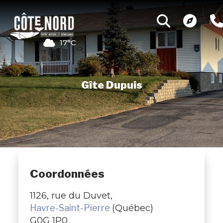
17°C
Gîte Dupuis
Coordonnées
1126, rue du Duvet,
Havre-Saint-Pierre
(Québec)
G0G 1P0