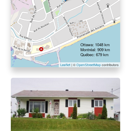
Ottawa: 1048 km
Montréal: 909 km
Québec: 679 km
| ©
contributors
Leaflet
OpenStreetMap