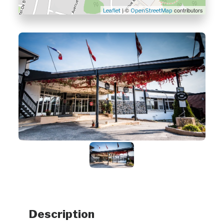
| ©
contributors
Leaflet
OpenStreetMap
Description