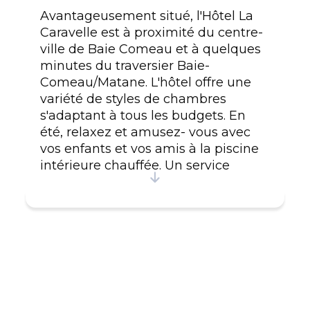
Avantageusement situé, l'Hôtel La
Caravelle est à proximité du centre-
ville de Baie Comeau et à quelques
minutes du traversier Baie-
Comeau/Matane. L'hôtel offre une
variété de styles de chambres
s'adaptant à tous les budgets. En
été, relaxez et amusez- vous avec
vos enfants et vos amis à la piscine
intérieure chauffée. Un service
attentionné, un confort douillet, une
ambiance chaleureuse, synonyme
d'un séjour réussi. La direction et le
personnel vous souhaitent la
bienvenue. #CITQ : 042044