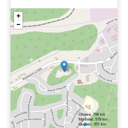
+
−
Ottawa: 706 km
Montréal: 579 km
Québec: 351 km