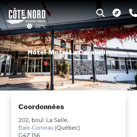
25°C
Hôtel-Motel La Caravelle
Coordonnées
202, boul. La Salle,
Baie-Comeau
(Québec)
G4Z 1S6