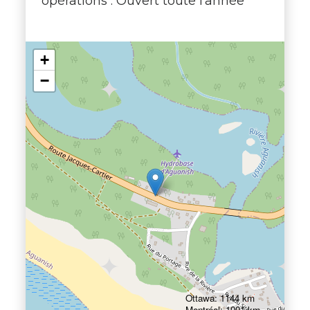
opérations : Ouvert toute l'année
+
−
Ottawa: 1144 km
Montréal: 1001 km