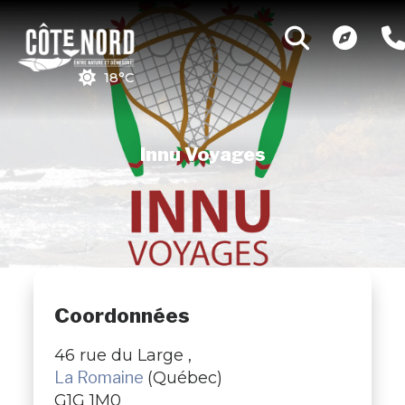
18°C
Innu Voyages
Coordonnées
46 rue du Large ,
La Romaine
(Québec)
G1G 1M0