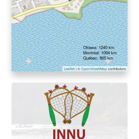
Ottawa: 1240 km
Montréal: 1094 km
Québec: 865 km
| ©
contributors
Leaflet
OpenStreetMap