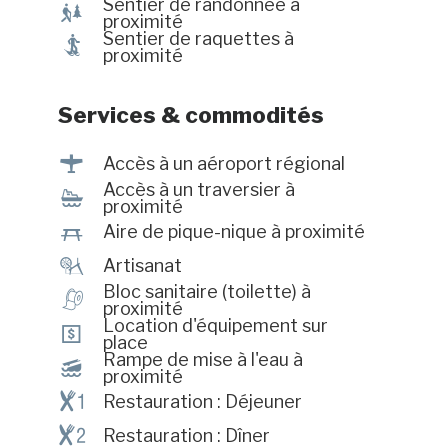
Sentier de randonnée à
&
proximité
Sentier de raquettes à
ó
proximité
Services & commodités
<
Accès à un aéroport régional
Accès à un traversier à
Í
proximité
h
Aire de pique-nique à proximité
£
Artisanat
Bloc sanitaire (toilette) à
h
proximité
Location d'équipement sur
ö
place
Rampe de mise à l'eau à
M
proximité
¶!
Restauration : Déjeuner
¶@
Restauration : Dîner