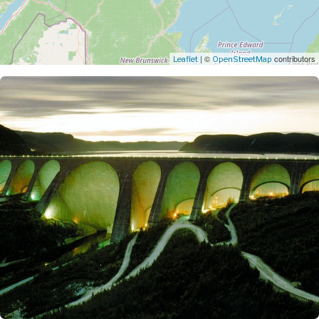
| ©
contributors
Leaflet
OpenStreetMap