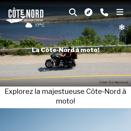
17°C
La Côte-Nord à moto!
Crédit : Éric Marchand
Explorez la majestueuse Côte-Nord à
moto!