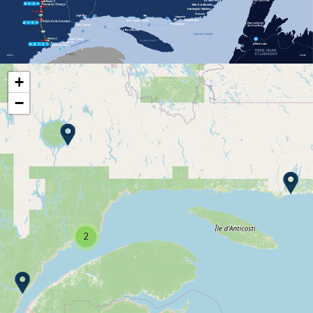
+
−
2