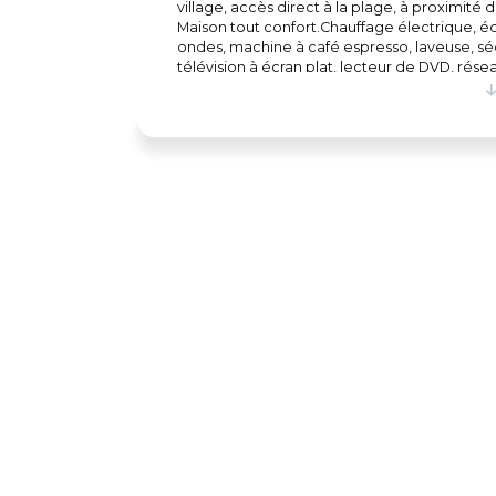
village, accès direct à la plage, à proximité d
Maison tout confort.Chauffage électrique, é
ondes, machine à café espresso, laveuse, s
télévision à écran plat, lecteur de DVD, réseau
vitesse, terrasse avec ensemble patio, barbec
fourni), garage et stationnement, serviettes et
par semaine. #CITQ : 221657