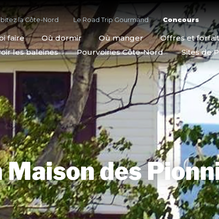
bitez la Côte-Nord
Le Road Trip Gourmand
Concours
i faire
Où dormir
Où manger
Offres et forfai
oir les baleines
Pourvoiries Côte-Nord
Sites de P
 Maison des Pionn