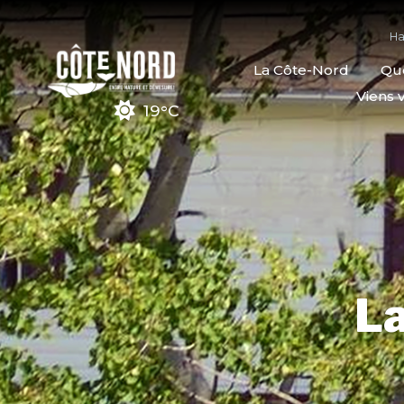
Ha
La Côte-Nord
Quo
Viens v
19°C
La