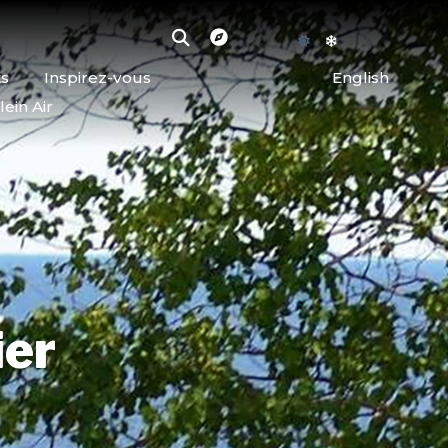
ts
Inspirez-vous
English
lein Air
ier