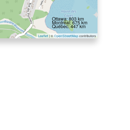
Ottawa: 803 km
Montréal: 675 km
Québec: 447 km
| ©
contributors
Leaflet
OpenStreetMap