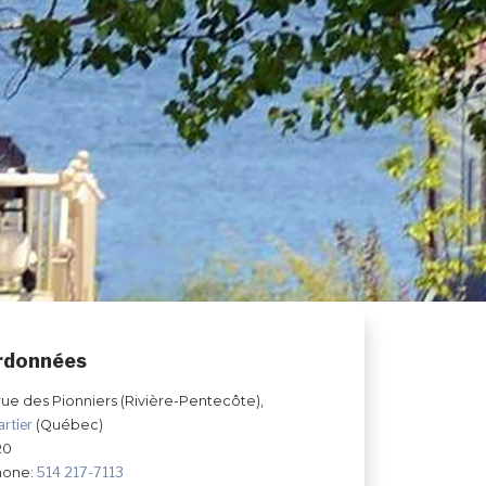
rdonnées
rue des Pionniers (Rivière-Pentecôte),
artier
(Québec)
R0
hone:
514 217-7113