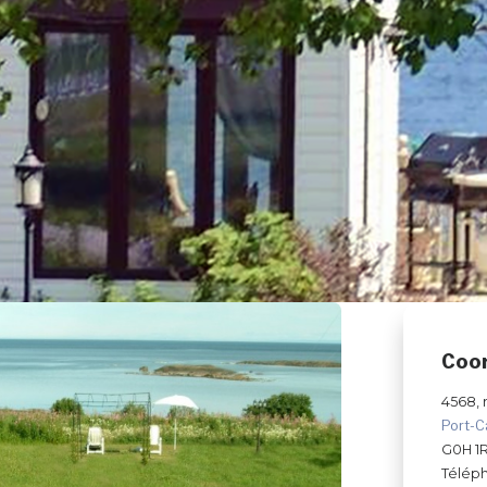
Coo
4568, 
Port-C
G0H 1
Télép