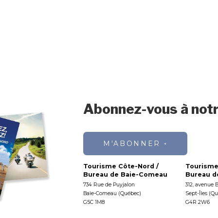
Abonnez-vous à notr
M'ABONNER
Tourisme Côte-Nord /
Tourisme
Bureau de Baie-Comeau
Bureau de
734 Rue de Puyjalon
312, avenue 
Baie-Comeau (Québec)
Sept-Îles (Q
G5C 1M8
G4R 2W6