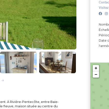
Contac
Visitez
Nombr
Échell
Périod
Date d
l'anné
+
−
rent. À Rivière-Pentecôte, entre Baie-
r le fleuve, maison située au centre du