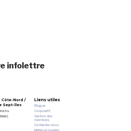
e infolettre
Liens utiles
 Côte-Nord /
 Sept-îles
Blogue
Corporatif
Brochu
Section des
uébec)
membres
Contactez-nous
Météo et marées