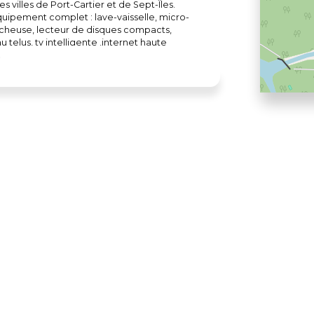
es villes de Port-Cartier et de Sept-Îles.
quipement complet : lave-vaisselle, micro-
écheuse, lecteur de disques compacts,
 telus, tv intelligente ,internet haute
ue (gaz fourni), , foyer extérieur (bois
 literie fournies, entretien inclus, une fois