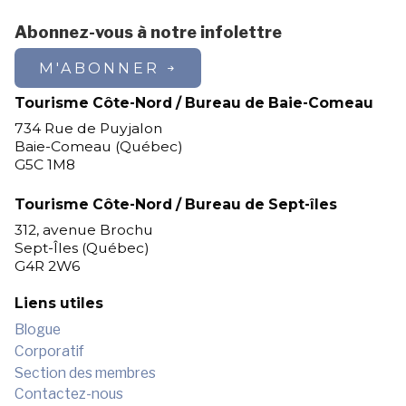
de 20 truites Chalets tout équipés
Abonnez-vous à notre infolettre
Chaloupe, essence, moteur BBQ au
propane Douche et salle de bain
M'ABONNER
Tourisme Côte-Nord / Bureau de Baie-Comeau
734 Rue de Puyjalon
Baie-Comeau (Québec)
G5C 1M8
Tourisme Côte-Nord / Bureau de Sept-îles
312, avenue Brochu
Sept-Îles (Québec)
G4R 2W6
Liens utiles
Blogue
Corporatif
Section des membres
Contactez-nous