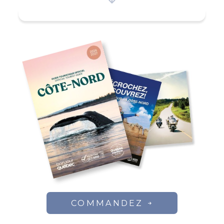
fontaine hors du commun sur la
Côte-Nord. La base du lac Achigan,
accessible par une nouvelle route
forestière via la route Toulnoustuc
au km 67, sert pour la pêche et la
chasse. La chasse à l'orignal est sur 4
semaines d'opération entre la mi-
septembre et mi-octobre. 20
groupes de chasseurs sont possibles
annuellement, mais dans le but de
préserver le cheptel, on ne prend
que 10 groupes. Pêche à la truite sur
12 lacs dont quelqu'un avec truite de
1 livre indigène.
COMMANDEZ
Août à la fermeture 120$ / par jour /
par personne Limite de possession