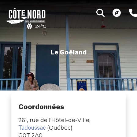
24°C
Le Goéland
Coordonnées
261, rue de l'Hôtel-de-Ville,
Tadoussac
(Québec)
G0T 2A0