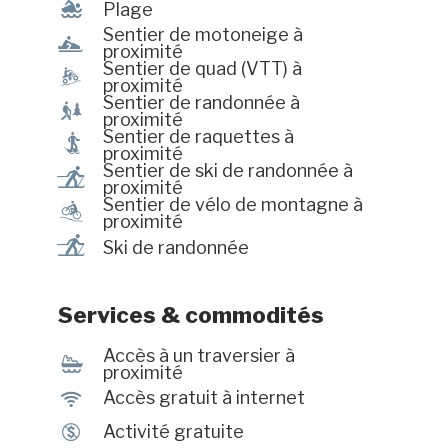
séjour au besoin. #CITQ: 084136
l
Plage
Sentier de motoneige à
n
proximité
Sentier de quad (VTT) à
ä
proximité
Sentier de randonnée à
&
proximité
Sentier de raquettes à
ó
proximité
Sentier de ski de randonnée à
r
proximité
Sentier de vélo de montagne à
d
proximité
r
Ski de randonnée
Services & commodités
Accès à un traversier à
Í
proximité
J
Accès gratuit à internet
$
Activité gratuite