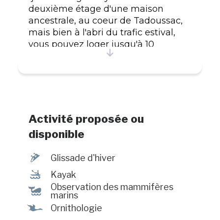
deuxième étage d'une maison
ancestrale, au coeur de Tadoussac,
mais bien à l'abri du trafic estival,
vous pouvez loger jusqu'à 10
personnes. L'espace comprend 3
chambres, un salon et une
cuisine/salle à manger très
ensoleillée d'où on peut même
parfois apercevoir des baleines! Une
panoplie d'activités vous seront
Activité proposée ou
proposées par vos hôtes, Sylvain et
disponible
Lilas, afin de profiter au maximum
de votre séjour dans ce lieu
¬
Glissade d'hiver
exceptionnel de nature et de
‰
culture. Le Wifi et le stationnement
Kayak
sont gratuits. Les tables à pique-
Observation des mammifères
%
marins
nique, hamacs et coin de feu à
Ÿ
Ornithologie
l'extérieur sauront agrémenter votre