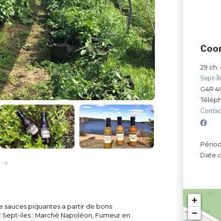
Coo
29 ch.
Sept-Î
G4R 4
Télép
Contac
Périod
Date d
+
de sauces piquantes a partir de bons
−
 : Sept-iles : Marché Napoléon, Fumeur en