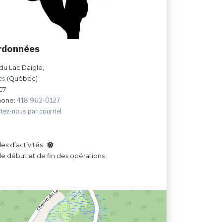
rdonnées
 du Lac Daigle,
les
(Québec)
C7
hone:
418 962-0127
tez-nous par courriel
es d’activités :
e début et de fin des opérations :