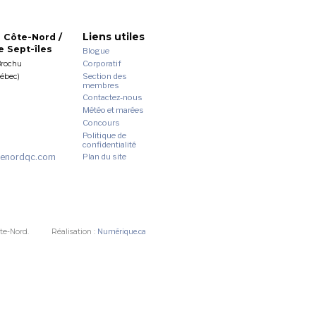
Liens utiles
 Côte-Nord /
 Sept-îles
Blogue
Corporatif
Brochu
Section des
uébec)
membres
Contactez-nous
Météo et marées
Concours
Politique de
confidentialité
enordqc.com
Plan du site
te-Nord.
Réalisation :
Numérique.ca