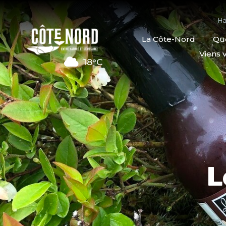
Ha
La Côte-Nord
Quo
Viens v
18°C
L