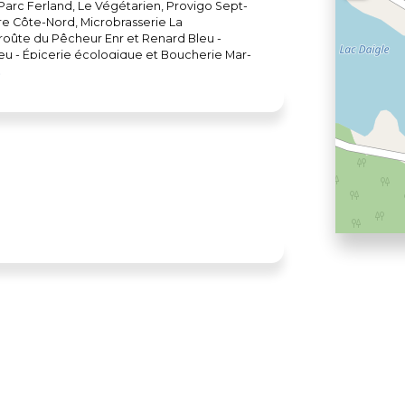
Parc Ferland, Le Végétarien, Provigo Sept-
ire Côte-Nord, Microbrasserie La
roûte du Pêcheur Enr et Renard Bleu -
leu - Épicerie écologique et Boucherie Mar-
rie écologique Les Escoumins : Dépanneur
blon Saguenay-Lac-Saint-
 Saint-Tite : Nature Frugale Québec
t IGA des Sources 1re Avenue Montréal
ie Sherbrooke : Boucherie Face de Boeuf