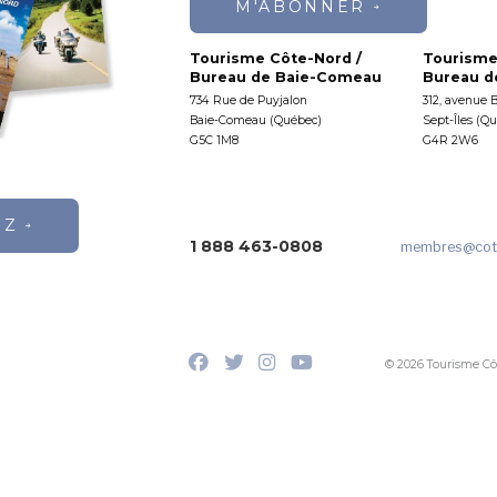
M'ABONNER
Tourisme Côte-Nord /
Tourisme
Bureau de Baie-Comeau
Bureau de
734 Rue de Puyjalon
312, avenue 
Baie-Comeau (Québec)
Sept-Îles (Q
G5C 1M8
G4R 2W6
EZ
1 888 463-0808
membres
@cot
© 2026 Tourisme Cô