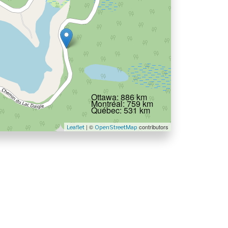
Ottawa: 886 km
Montréal: 759 km
Québec: 531 km
| ©
contributors
Leaflet
OpenStreetMap