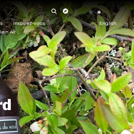
ts
Inspirez-vous
English
lein Air
rd