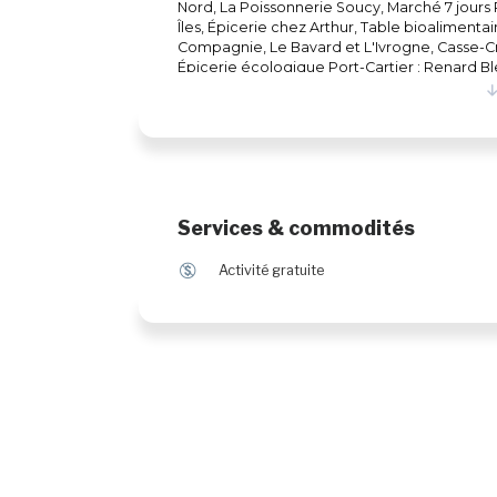
Nord, La Poissonnerie Soucy, Marché 7 jours 
Îles, Épicerie chez Arthur, Table bioalimenta
Compagnie, Le Bavard et L'Ivrogne, Casse-C
Épicerie écologique Port-Cartier : Renard B
Gil Ltée Baie-Comeau : Renard Bleu - Épice
Chamberland Riviere-du-Loup : Station Hou
Jean: Ericatout.inc et Ericatout.inc roberval
: Sélection de Bières et Sauces Piquantes e
: Chez Piko Chambly : Saucisses & Compagn
Shawinigan : GreenPopa Shawinigan
Services & commodités
$
Activité gratuite