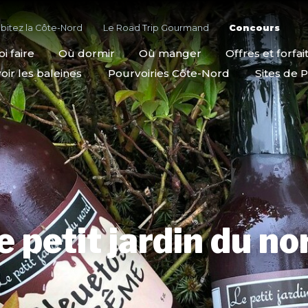
bitez la Côte-Nord
Le Road Trip Gourmand
Concours
i faire
Où dormir
Où manger
Offres et forfai
oir les baleines
Pourvoiries Côte-Nord
Sites de P
e petit jardin du no