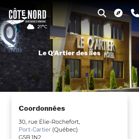
21°C
Le Q'Artier des Îles
Coordonnées
30, rue Élie-Rochefort,
Port-Cartier
(Québec)
G5B 1N2