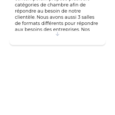
catégories de chambre afin de
répondre au besoin de notre
clientèle. Nous avons aussi 3 salles
de formats différents pour répondre
aux besoins des entreprises. Nos
chambres : Chambre économique, 1
lit ou 2 lits doubles Chambre
régulière, 1 lit queen ou 2 lits
doubles Les Suites, 1 lit queen + sofa
ou 2 lits doubles #CITQ : 061342