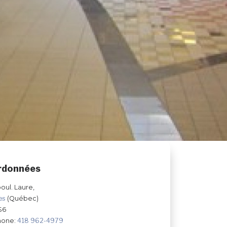
rdonnées
boul. Laure,
les
(Québec)
S6
hone:
418 962-4979