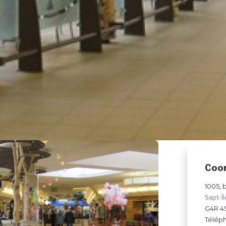
Coo
1005, 
Sept-Î
G4R 4
Télép