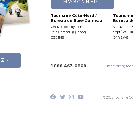
M'ABONNER
Tourisme Côte-Nord /
Tourisme
Bureau de Baie-Comeau
Bureau de
734 Rue de Puyjalon
312, avenue 
Baie-Comeau (Québec)
Sept-Îles (Q
G5C 1M8
G4R 2W6
EZ
1 888 463-0808
membres
@cot
© 2026 Tourisme Cô