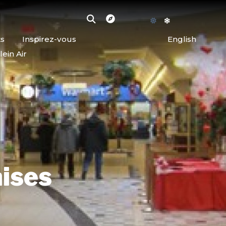
ts
Inspirez-vous
English
lein Air
ises