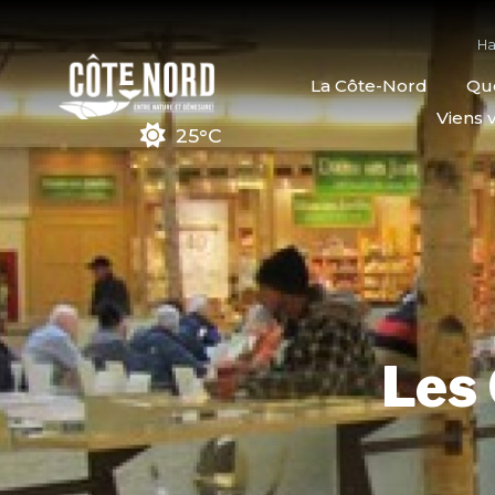
Ha
La Côte-Nord
Quo
Viens v
25°C
Les