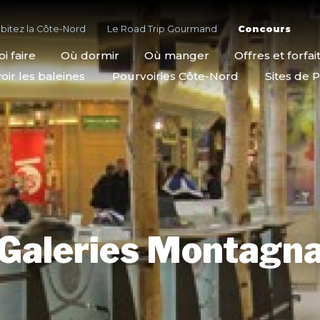
bitez la Côte-Nord
Le Road Trip Gourmand
Concours
i faire
Où dormir
Où manger
Offres et forfai
oir les baleines
Pourvoiries Côte-Nord
Sites de P
 Galeries Montagna