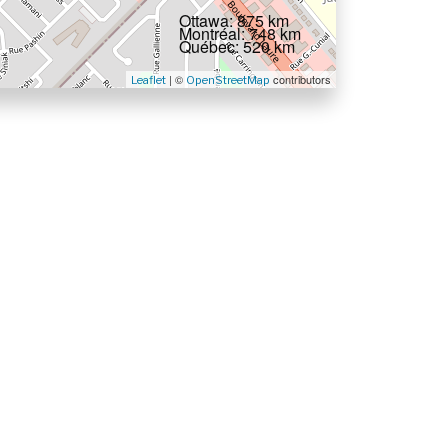
Ottawa: 875 km
Montréal: 748 km
Québec: 520 km
| ©
contributors
Leaflet
OpenStreetMap