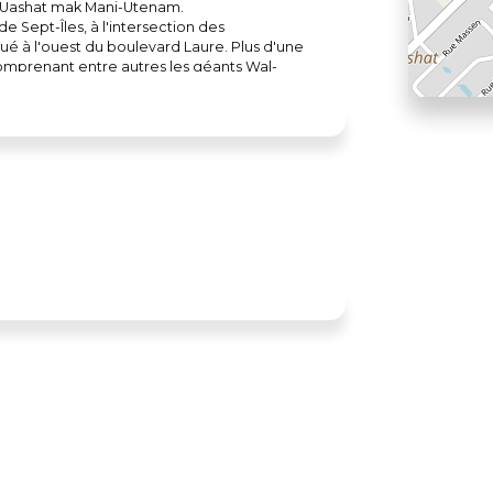
de Uashat mak Mani-Utenam.
e Sept-Îles, à l'intersection des
tué à l'ouest du boulevard Laure. Plus d'une
mprenant entre autres les géants Wal-
te réalisation est un symbole permanent de
par excellence sur la Côte Nord.