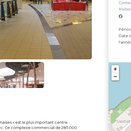
Contac
Visitez
Périod
Date d
l'anné
+
−
aises » est le plus important centre
ec. Ce complexe commercial de 285 000