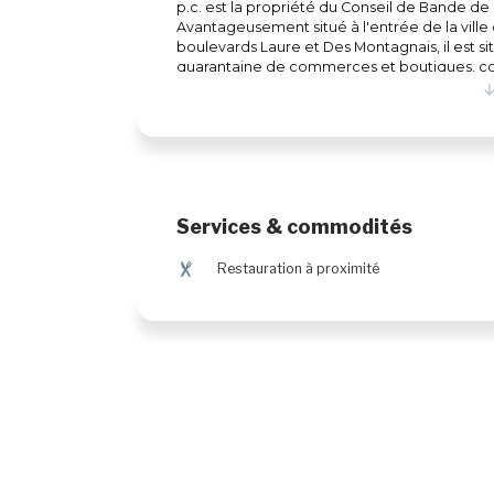
p.c. est la propriété du Conseil de Bande 
Avantageusement situé à l'entrée de la ville d
boulevards Laure et Des Montagnais, il est si
quarantaine de commerces et boutiques, co
Mart et Maxi, y font de bonnes affaires. Cet
la fierté innu et en fait le lieu de rencontre 
Services & commodités
¶
Restauration à proximité