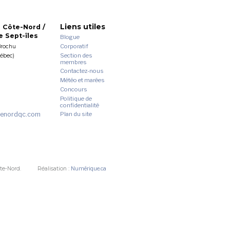
Liens utiles
 Côte-Nord /
 Sept-îles
Blogue
Corporatif
Brochu
Section des
uébec)
membres
Contactez-nous
Météo et marées
Concours
Politique de
confidentialité
enordqc.com
Plan du site
te-Nord.
Réalisation :
Numérique.ca