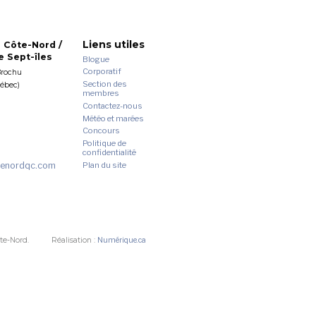
Liens utiles
 Côte-Nord /
 Sept-îles
Blogue
Corporatif
Brochu
Section des
uébec)
membres
Contactez-nous
Météo et marées
Concours
Politique de
confidentialité
enordqc.com
Plan du site
te-Nord.
Réalisation :
Numérique.ca