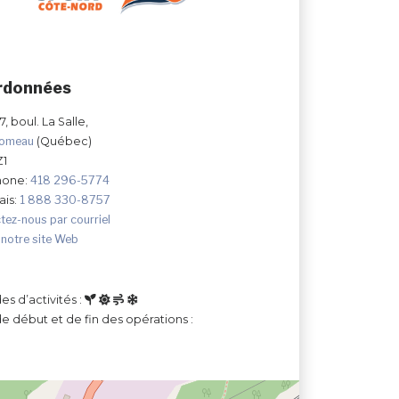
rdonnées
, boul. La Salle,
Comeau
(Québec)
Z1
hone:
418 296-5774
ais:
1 888 330-8757
tez-nous par courriel
 notre site Web
es d’activités :
e début et de fin des opérations :