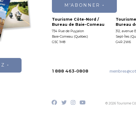
M'ABONNER
Tourisme Côte-Nord /
Tourisme
Bureau de Baie-Comeau
Bureau de
734 Rue de Puyjalon
312, avenue 
Baie-Comeau (Québec)
Sept-Îles (Q
G5C 1M8
G4R 2W6
EZ
1 888 463-0808
membres
@cot
© 2026 Tourisme Cô