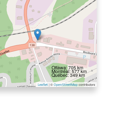
Ottawa: 705 km
Montréal: 577 km
Québec: 349 km
| ©
contributors
Leaflet
OpenStreetMap