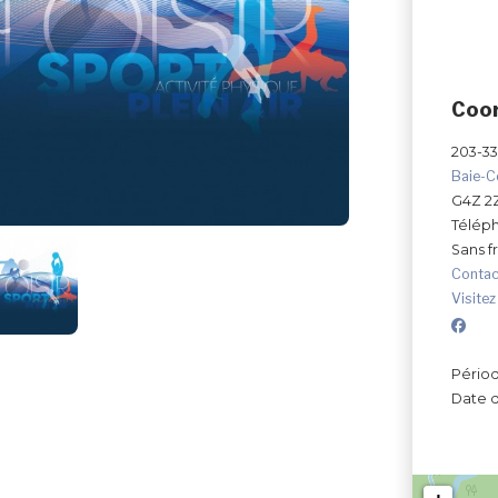
Coo
203-337
Baie-
G4Z 2
Télép
Sans fr
Contac
Visitez
Périod
Date d