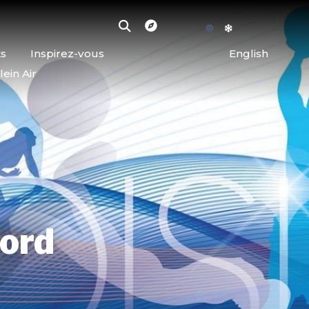
ts
Inspirez-vous
English
lein Air
Nord