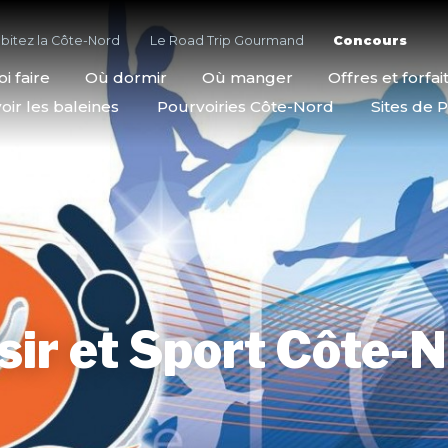
bitez la Côte-Nord
Le Road Trip Gourmand
Concours
i faire
Où dormir
Où manger
Offres et forfai
oir les baleines
Pourvoiries Côte-Nord
Sites de P
sir et Sport Côte-