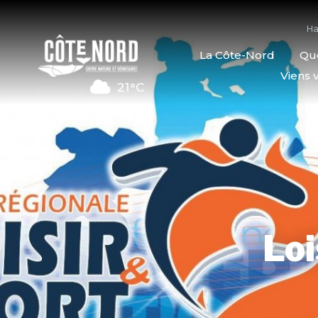
Ha
La Côte-Nord
Quo
Viens v
21°C
Loi