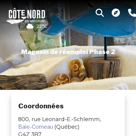
22°C
Magasin de réemploi Phase 2
Coordonnées
800, rue Leonard-E.-Schlemm,
Baie-Comeau
(Québec)
G4Z 3B7