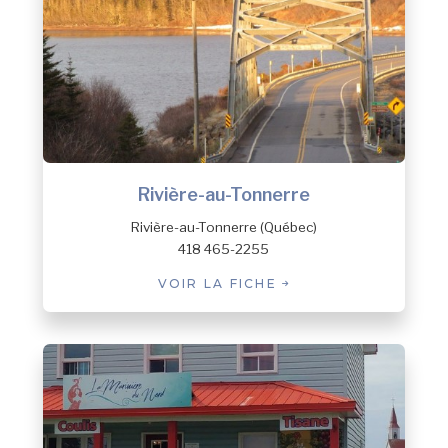
Serro et La boutique du Parlement à
Québec. Fromagerie des Grondines
à Québec et à Grondines. Centre-du-
Québec : Rose Drummond à
Drummondville. Hôtel musée
premières nations à Wendake.
Rivière-au-Tonnerre
Rivière-au-Tonnerre (Québec)
418 465-2255
VOIR LA FICHE