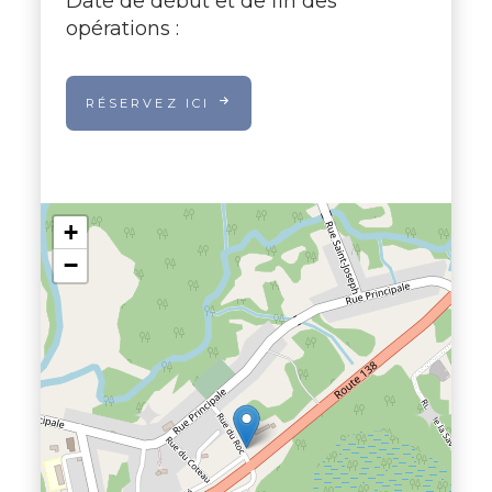
Date de début et de fin des
opérations :
RÉSERVEZ ICI
+
−