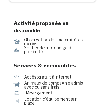
divan-lit et cuisine Chambres
doubles (à deux lits doubles) Tous
nos studios vous offrent une cuisine
complète pour préparer vos repas.
Activité proposée ou
Nos chambres doubles sont
disponible
équipées d'un mini-réfrigérateur et
d'une cafetière. #CITQ : 103460
Observation des mammifères
%
marins
Sentier de motoneige à
n
proximité
Services & commodités
J
Accès gratuit à internet
Animaux de compagnie admis
Â
avec ou sans frais
ú
Hébergement
Location d'équipement sur
ö
place