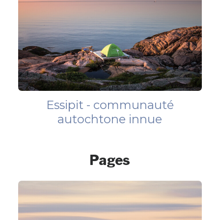
Essipit - communauté
autochtone innue
Pages