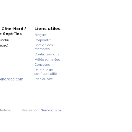
Liens utiles
 Côte-Nord /
 Sept-îles
Blogue
Corporatif
Brochu
Section des
uébec)
membres
Contactez-nous
Météo et marées
Concours
Politique de
confidentialité
enordqc.com
Plan du site
te-Nord.
Réalisation :
Numérique.ca