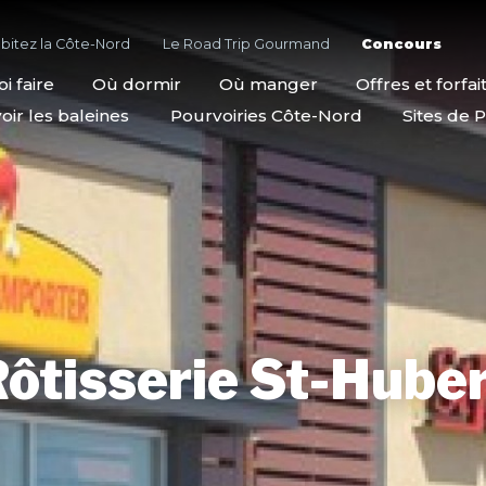
bitez la Côte-Nord
Le Road Trip Gourmand
Concours
i faire
Où dormir
Où manger
Offres et forfai
oir les baleines
Pourvoiries Côte-Nord
Sites de P
ôtisserie St-Hube