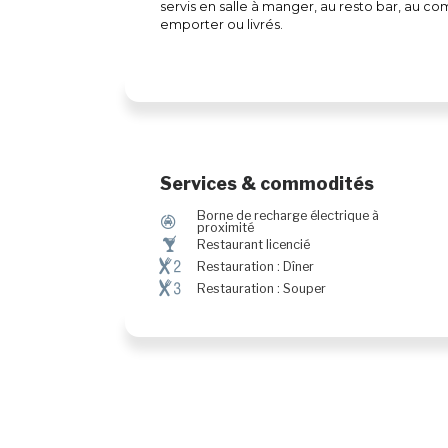
servis en salle à manger, au resto bar, au com
emporter ou livrés.
Services & commodités
Borne de recharge électrique à
P
proximité
†
Restaurant licencié
¶@
Restauration : Dîner
¶#
Restauration : Souper