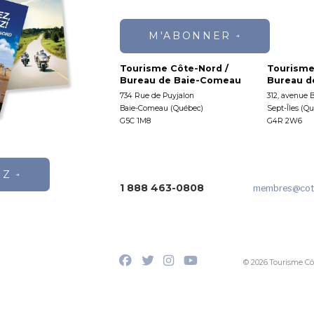
M'ABONNER
Tourisme Côte-Nord /
Tourisme
Bureau de Baie-Comeau
Bureau de
734 Rue de Puyjalon
312, avenue 
Baie-Comeau (Québec)
Sept-Îles (Q
G5C 1M8
G4R 2W6
EZ
1 888 463-0808
membres
@cot
© 2026 Tourisme Cô