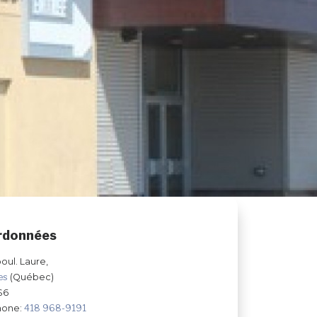
rdonnées
boul. Laure,
les
(Québec)
S6
hone:
418 968-9191