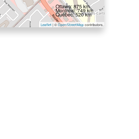
Ottawa: 875 km
Montréal: 749 km
Québec: 520 km
| ©
contributors
Leaflet
OpenStreetMap