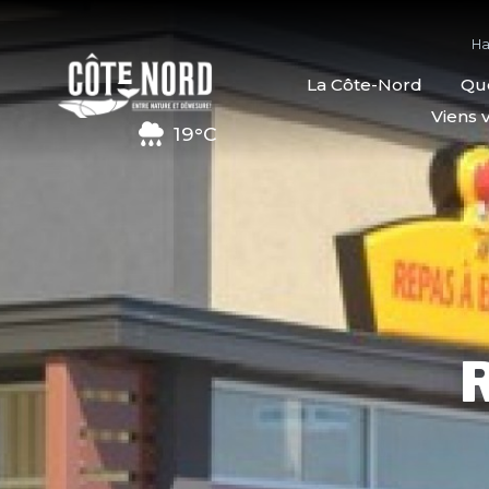
Ha
La Côte-Nord
Quo
Viens v
19°C
R