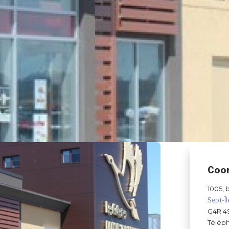
Coo
1005, 
Sept-Î
G4R 4
Télép