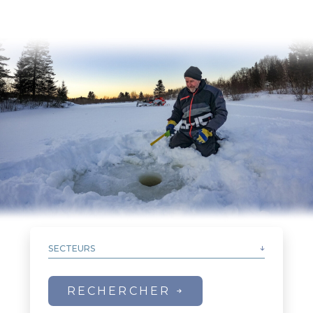
SECTEURS
MRC de la Haute-Côte-Nord
MRC de Manicouagan
MRC de Sept-Rivières
RECHERCHER
MRC de Caniapiscau