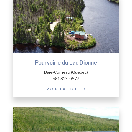
Pourvoirie du Lac Dionne
Baie-Comeau (Québec)
581 823-0577
VOIR LA FICHE