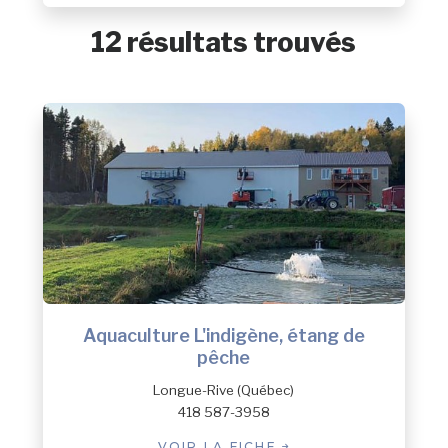
MRC du Golfe-du-Saint-Laurent
12 résultats trouvés
MRC de Minganie
Autre
Aquaculture L'indigène, étang de
pêche
Longue-Rive (Québec)
418 587-3958
VOIR LA FICHE