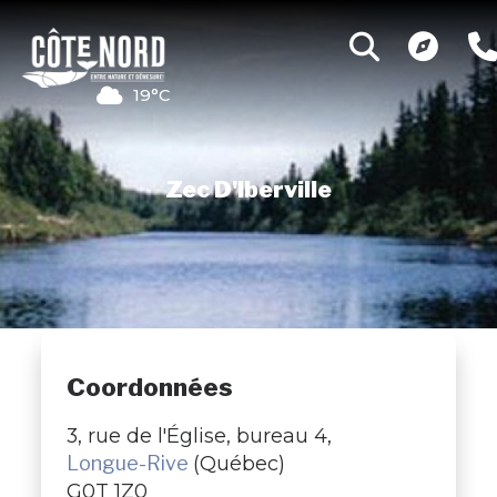
19°C
Zec D'Iberville
Coordonnées
3, rue de l'Église, bureau 4,
Longue-Rive
(Québec)
G0T 1Z0