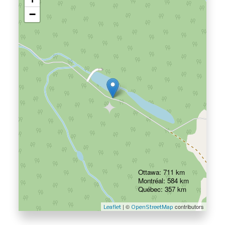
−
Ottawa: 711 km
Montréal: 584 km
Québec: 357 km
| ©
contributors
Leaflet
OpenStreetMap