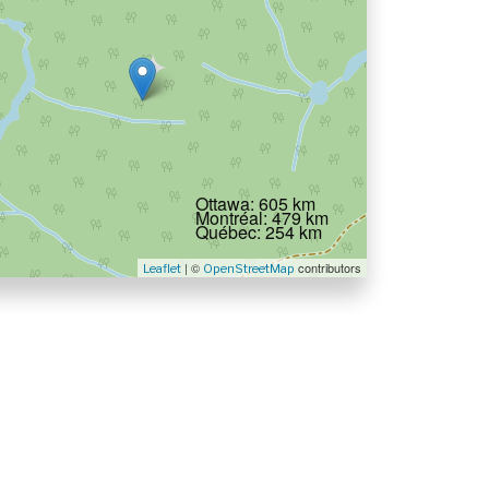
Ottawa: 605 km
Montréal: 479 km
Québec: 254 km
| ©
contributors
Leaflet
OpenStreetMap