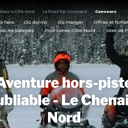
bitez la Côte-Nord
Le Road Trip Gourmand
Concours
i faire
Où dormir
Où manger
Offres et forfai
oir les baleines
Pourvoiries Côte-Nord
Sites de P
Aventure hors-pist
ubliable - Le Chenai
Nord