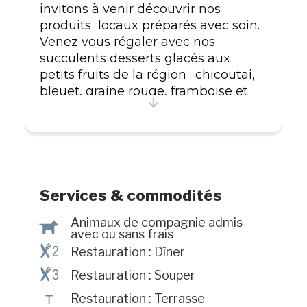
invitons à venir découvrir nos
produits locaux préparés avec soin.
Venez vous régaler avec nos
succulents desserts glacés aux
petits fruits de la région : chicoutai,
bleuet, graine rouge, framboise et
fraise. Avec plus de 80 choix de
crème glacée molle, yogourt glacé,
lait frappé, slush et confiseries nous
saurons vous satisfaire. Au plaisir de
vous accueillir et vous servir depuis
27 ans!
Services & commodités
Animaux de compagnie admis
Â
avec ou sans frais
¶@
Restauration : Dîner
¶#
Restauration : Souper
÷
Restauration : Terrasse