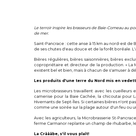
Le terroir inspire les brasseurs de Baie-Comeau au poi
de mer.
Saint-Pancrace : cette anse à 15 km au nord-est de Ba
de ses chutes d'eau douce et de la forêt boréale. L'
Bières régulières, bières saisonnières, bières exc
copropriétaire et directeur de la production. » La 
existent bel et bien, mais à chacun de s'amuser à démê
Les produits d'une terre du Nord mis en vedet
Les microbrasseurs travaillent avec les cueilleurs 
camerise pour la Baie Cachée, la chicoutai pour L
Hivernants de Sept-Îles. Si certaines bières n'ont pa
comme une soirée sur la plage autour d'un feu ou un
Avec les agriculteurs, la Microbrasserie St-Pancrace
ferme Carmanor replante un champ de rhubarbe, les b
La Crâââbe, s'il vous plaît!