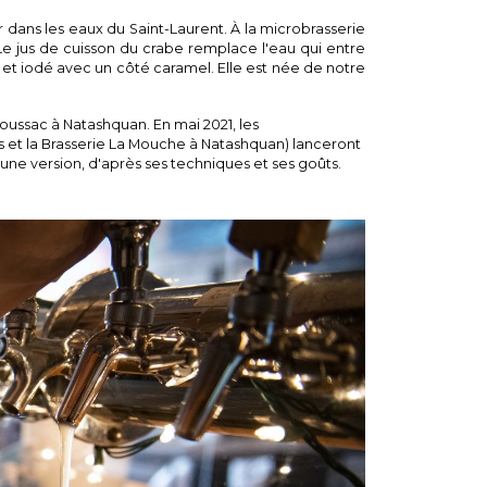
 dans les eaux du Saint-Laurent. À la microbrasserie
Le jus de cuisson du crabe remplace l'eau qui entre
 et iodé avec un côté caramel. Elle est née de notre
doussac à Natashquan. En mai 2021, les
s et la Brasserie La Mouche à Natashquan) lanceront
 une version, d'après ses techniques et ses goûts.
 St-Pancrace
Youtube :
Podcast Le Goût de la Côte-Nord
 de la Côte-Nord - Microbrasserie St-Pancrace