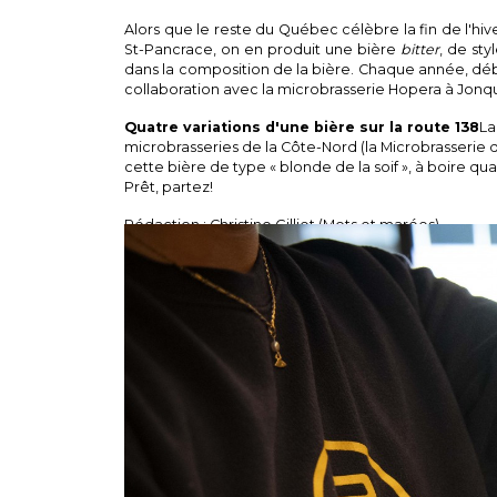
Alors que le reste du Québec célèbre la fin de l'hi
St-Pancrace, on en produit une bière
bitter
, de st
dans la composition de la bière. Chaque année, débu
collaboration avec la microbrasserie Hopera à Jonquiè
Quatre variations d'une bière sur la route 138
La
microbrasseries de la Côte-Nord (la Microbrasserie 
cette bière de type « blonde de la soif », à boire q
Prêt, partez!
Rédaction : Christine Gilliet (Mots et marées)
Écoutez la balado et suivez-nous sur ces plate
- Microbrasserie St-Pancrace
Spotify :
Podcast Le Goût d