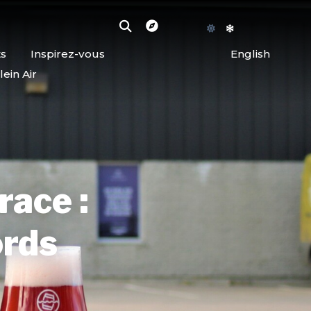
ts
Inspirez-vous
English
lein Air
race :
ords