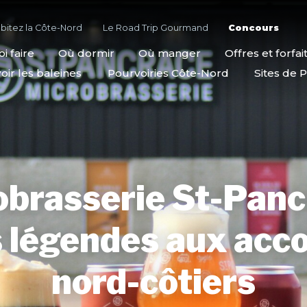
bitez la Côte-Nord
Le Road Trip Gourmand
Concours
i faire
Où dormir
Où manger
Offres et forfai
oir les baleines
Pourvoiries Côte-Nord
Sites de P
brasserie St-Panc
 légendes aux acc
nord-côtiers