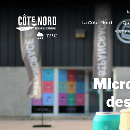
Ha
La Côte-Nord
Quo
Viens v
17°C
Micro
des