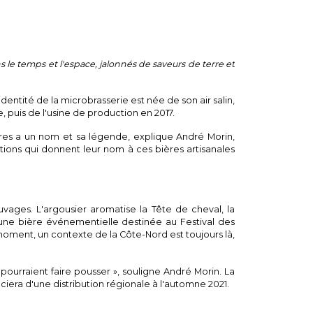
s le temps et l'espace, jalonnés de saveurs de terre et
dentité de la microbrasserie est née de son air salin,
, puis de l'usine de production en 2017.
ières a un nom et sa légende, explique André Morin,
itions qui donnent leur nom à ces bières artisanales
auvages. L'argousier aromatise la Tête de cheval, la
 une bière événementielle destinée au Festival des
n moment, un contexte de la Côte-Nord est toujours là,
 pourraient faire pousser », souligne André Morin. La
iera d'une distribution régionale à l'automne 2021.