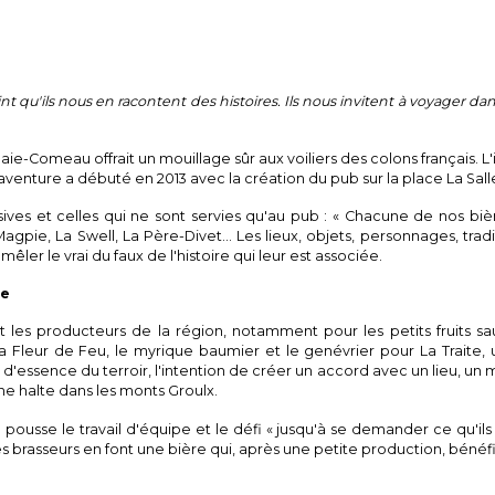
nt qu'ils nous en racontent des histoires. Ils nous invitent à voyager dan
ie-Comeau offrait un mouillage sûr aux voiliers des colons français. L'i
aventure a débuté en 2013 avec la création du pub sur la place La Salle
lusives et celles qui ne sont servies qu'au pub : « Chacune de nos b
Magpie, La Swell, La Père-Divet… Les lieux, objets, personnages, trad
ler le vrai du faux de l'histoire qui leur est associée.
te
et les producteurs de la région, notamment pour les petits fruits s
a Fleur de Feu, le myrique baumier et le genévrier pour La Traite,
s d'essence du terroir, l'intention de créer un accord avec un lieu, u
e halte dans les monts Groulx.
 pousse le travail d'équipe et le défi « jusqu'à se demander ce qu'ils
rasseurs en font une bière qui, après une petite production, bénéfic