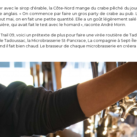
ver avec le sirop d'érable, la Côte-Nord mange du crabe pêché du jour
yle anglais. « On commence par faire un gros party de crabe au pub. 
t mai, on en fait une petite quantité. Elle a un goût légèrement salé
re, qui avait fait le test avec le homard », raconte André Morin.
 Trail 09, voici un prétexte de plus pour faire une virée routière de Ta
de Tadoussac, la Microbrasserie St-Pancrace, La compagnie à Sept-Île
uand il fait bien chaud. Le brasseur de chaque microbrasserie en créera
formes :
Soundcloud :
Podcast Le Goût de la Côte-Nord - Microbrasserie
e la Côte-Nord - Microbrasserie St-Pancrace
Apple Itune:
Podcast Le Goût