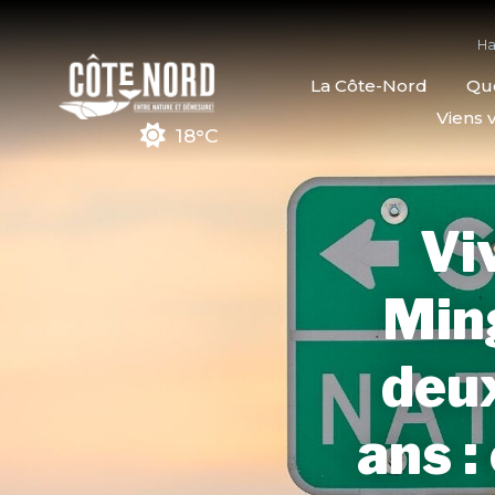
Ha
La Côte-Nord
Quo
Viens v
18°C
Vi
Min
deux
ans :