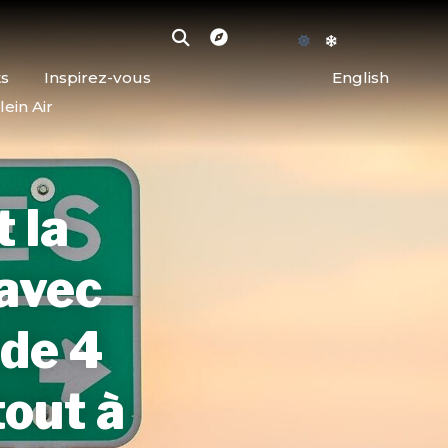
ts
Inspirez-vous
English
lein Air
 la
avec
 de 4
tout à