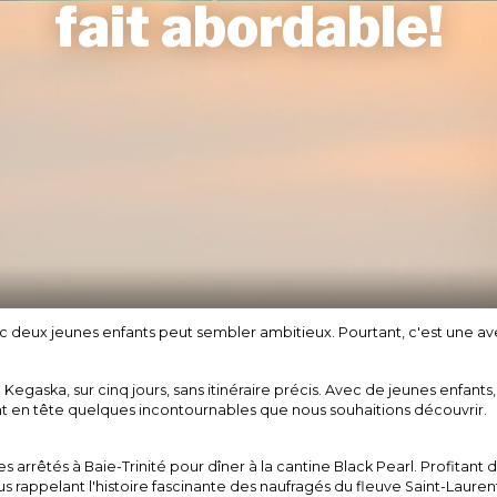
fait abordable!
c deux jeunes enfants peut sembler ambitieux. Pourtant, c'est une ave
egaska, sur cinq jours, sans itinéraire précis. Avec de jeunes enfants,
nt en tête quelques incontournables que nous souhaitions découvrir.
s arrêtés à Baie-Trinité pour dîner à la cantine Black Pearl. Profitan
s rappelant l'histoire fascinante des naufragés du fleuve Saint-Lauren