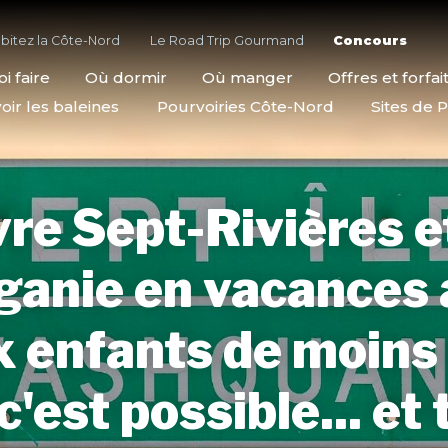
bitez la Côte-Nord
Le Road Trip Gourmand
Concours
i faire
Où dormir
Où manger
Offres et forfai
oir les baleines
Pourvoiries Côte-Nord
Sites de P
vre Sept-Rivières et
ganie en vacances 
 enfants de moins
 c'est possible... et 