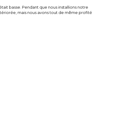
était basse. Pendant que nous installions notre
détériorée, mais nous avons tout de même profité