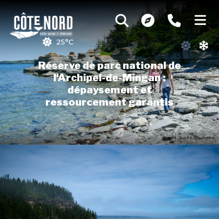
25°C
Réserve de parc national de
l'Archipel-de-Mingan :
dépaysement et
ressourcement garantis
Crédit : Josée Boudreau