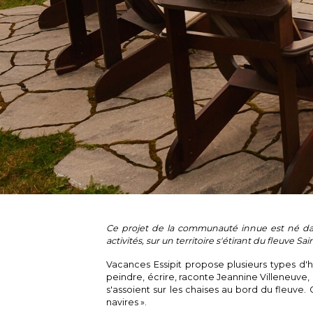
Ce projet de la communauté innue est né dans
activités, sur un territoire s'étirant du fleuve 
Vacances Essipit propose plusieurs types d
peindre, écrire, raconte Jeannine Villeneuve, 
s'assoient sur les chaises au bord du fleuve. Q
navires ».