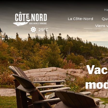
Ha
La Côte-Nord
Quo
Viens v
25°C
Vac
mode