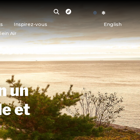
ts
Inspirez-vous
English
lein Air
n un
le et