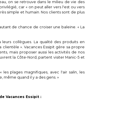
eau, on se retrouve dans le milieu de vie des
vilégié, car « on peut aller vers l'est ou vers
très simple et humain. Nos clients sont de plus
autant de chance de croiser une baleine. « La
 leurs collègues. La qualité des produits en
clientèle ». Vacances Essipit gère sa propre
ents, mais proposer aussi les activités de nos
vrent la Côte-Nord, partent visiter Manic-5 et
les plages magnifiques, avec l'air salin, les
nde, même quand il y a des gens. »
de Vacances Essipit :