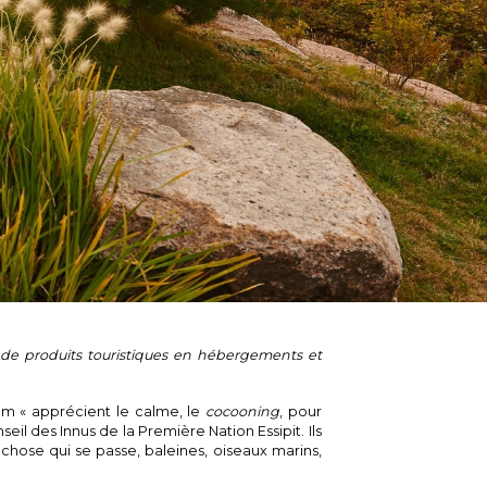
e de produits touristiques en hébergements et
am « apprécient le calme, le
cocooning
, pour
il des Innus de la Première Nation Essipit. Ils
ue chose qui se passe, baleines, oiseaux marins,