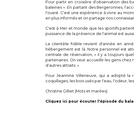
Pour partir en croisière d'observation des b
baleines ». En partant des Bergeronnes, l'accè
l'ouest. C'est une expérience à vivre au moins
en plus informés et on partage nos connaissa
C'est à Mer et monde que les sportifs parten
puissance de la présence de l'animal est aussi
La clientèle fidèle revient d'année en anné
hébergement est là. Notre personnel est att
centrale de réservation, « il y a toujours qu
partenaires. On veut accueillir les gens chez
d'autres attraits. »
Pour Jeannine Villeneuve, qui a adopté la ré
coquillages, les bois usés par l'eau, l'odeur, 
Christine Gilliet (Mots et marées)
Cliquez ici pour écouter l'épisode du bal