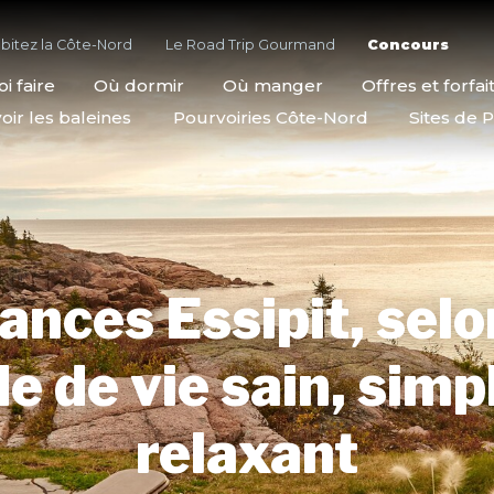
bitez la Côte-Nord
Le Road Trip Gourmand
Concours
i faire
Où dormir
Où manger
Offres et forfai
oir les baleines
Pourvoiries Côte-Nord
Sites de P
ances Essipit, selo
 de vie sain, simp
relaxant