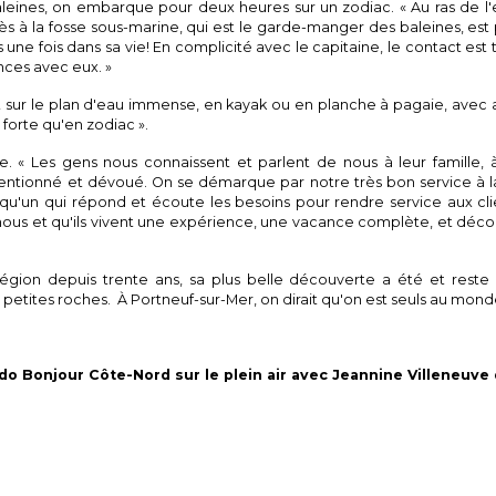
aleines, on embarque pour deux heures sur un zodiac. « Au ras de l'
s à la fosse sous-marine, qui est le garde-manger des baleines, est pri
 une fois dans sa vie! En complicité avec le capitaine, le contact est 
nces avec eux. »
t sur le plan d'eau immense, en kayak ou en planche à pagaie, avec 
 forte qu'en zodiac ».
e. « Les gens nous connaissent et parlent de nous à leur famille, à
entionné et dévoué. On se démarque par notre très bon service à la 
elqu'un qui répond et écoute les besoins pour rendre service aux cli
 nous et qu'ils vivent une expérience, une vacance complète, et décou
gion depuis trente ans, sa plus belle découverte a été et reste « 
les petites roches. À Portneuf-sur-Mer, on dirait qu'on est seuls au mo
ado Bonjour Côte-Nord sur le plein air avec Jeannine Villeneuve 