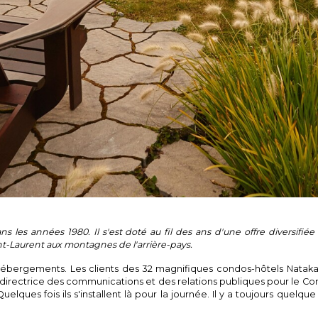
 les années 1980. Il s'est doté au fil des ans d'une offre diversifié
Saint-Laurent aux montagnes de l'arrière-pays.
'hébergements. Les clients des 32 magnifiques condos-hôtels Natak
directrice des communications et des relations publiques pour le Conse
uelques fois ils s'installent là pour la journée. Il y a toujours quelq