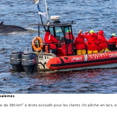
baleines
2
ire de 385 km
à droits exclusifs pour les clients. On pêche en lacs, 