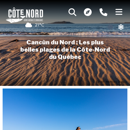
21°C
Cancùn du Nord : Les plus
belles plages de la Côte-Nord
du Québec
Crédit : Mathieu Dupuis