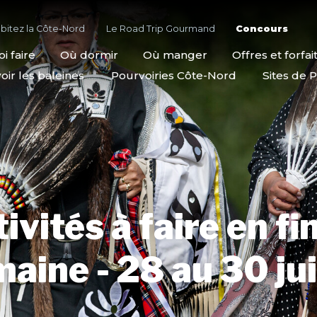
bitez la Côte-Nord
Le Road Trip Gourmand
Concours
i faire
Où dormir
Où manger
Offres et forfai
oir les baleines
Pourvoiries Côte-Nord
Sites de P
ivités à faire en fi
aine - 28 au 30 jui