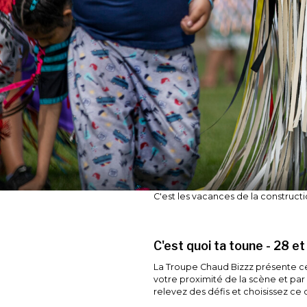
C'est les vacances de la constructi
C'est quoi ta toune - 28 et
La Troupe Chaud Bizzz présente ce
votre proximité de la scène et par
relevez des défis et choisissez ce