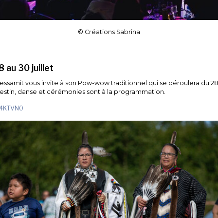
© Créations Sabrina
au 30 juillet
mit vous invite à son Pow-wow traditionnel qui se déroulera du 28 a
 Festin, danse et cérémonies sont à la programmation.
/44KTVN0