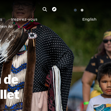
ts
Inspirez-vous
English
lein Air
n de
llet