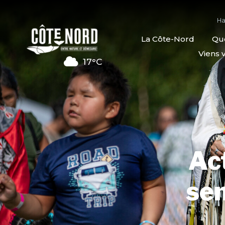
Ha
La Côte-Nord
Quo
Viens v
17°C
Act
sem