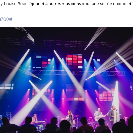
Louise Beauséjour et 4 autres musiciens pour une soirée unique et f
3q7Q0uI