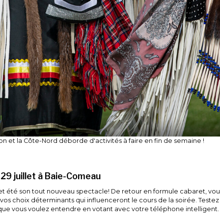
on et la Côte-Nord déborde d'activités à faire en fin de semaine !
 29 juillet à Baie-Comeau
t été son tout nouveau spectacle! De retour en formule cabaret, vou
 vos choix déterminants qui influenceront le cours de la soirée. Teste
 que vous voulez entendre en votant avec votre téléphone intelligent.