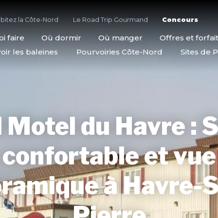
bitez la Côte-Nord
Le Road Trip Gourmand
Concours
i faire
Où dormir
Où manger
Offres et forfai
oir les baleines
Pourvoiries Côte-Nord
Sites de P
 Motel du Havre : 
confortable et vue
ramique à Havre-S
Pierre