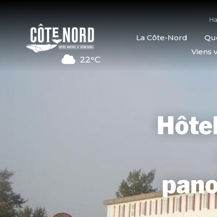
Ha
La Côte-Nord
Quo
Viens v
22°C
Hôtel
pano