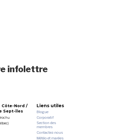
e infolettre
Liens utiles
 Côte-Nord /
 Sept-îles
Blogue
Corporatif
Brochu
Section des
uébec)
membres
Contactez-nous
Météo et marées