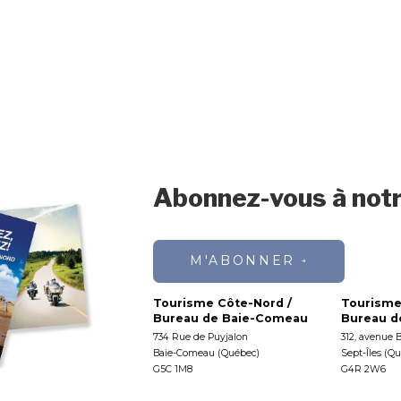
Abonnez-vous à notr
M'ABONNER
Tourisme Côte-Nord /
Tourisme
Bureau de Baie-Comeau
Bureau de
734 Rue de Puyjalon
312, avenue 
Baie-Comeau (Québec)
Sept-Îles (Q
G5C 1M8
G4R 2W6