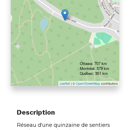
Ottawa: 707 km
Montréal: 579 km
Québec: 351 km
| ©
contributors
Leaflet
OpenStreetMap
Description
Réseau d'une quinzaine de sentiers