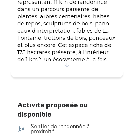
représentant 11 km de randonnée
dans un parcours parsemé de
plantes, arbres centenaires, haltes
de repos, sculptures de bois, pann
eaux d'interprétation, fables de La
Fontaine, trottoirs de bois, ponceaux
et plus encore. Cet espace riche de
175 hectares présente, à l'intérieur
de 1 km2, un écosystème à la fois
urbain, forestier, marin et lacustre.
Des sites d'observation favorables au
ressourcement offrent des paysages
terre et mer. L'étang des Mandres, la
Roseraie, la halte Bec et plumes, la
halte des Coquillages ainsi que la
Activité proposée ou
halte de la Pointe-Saint-Gilles vous
disponible
réservent les plus beaux points de
vue. De ces endroits, il est possible
Sentier de randonnée à
&
de voir et d'entendre des phoques
proximité