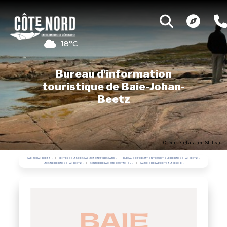
18°C
Bureau d'information
touristique de Baie-Johan-
Beetz
Crédit : sébastien St-Jean
BAIE-JOHAN-BEETZ
SENTIER DE LA MINE SPAR MICA (CAP FELDSPATH)
BUREAU D'INFORMATION TOURISTIQUE DE BAIE-JOHAN-BEETZ
LAC SALÉ DE BAIE-JOHAN-BEETZ
SENTIER DE LA CHUTE QUETACHOU
CAMPING DE LA POINTE À LA PERCHE