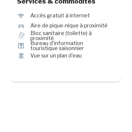
Services & commodités
couper le souffle gravent des
souvenirs inoubliables. Sur place :
J
Accès gratuit à internet
Accès Internet, aire de pique-nique,
h
Aire de pique-nique à proximité
exposition, téléphone public, toilette.
Bloc sanitaire (toilette) à
h
proximité
Bureau d'information
?
touristique saisonnier
Ï
Vue sur un plan d'eau