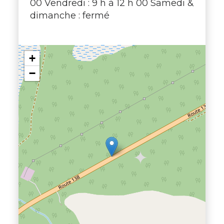
00 Vendredi : 9 h à 12 h 00 Samedi &
dimanche : fermé
+
−