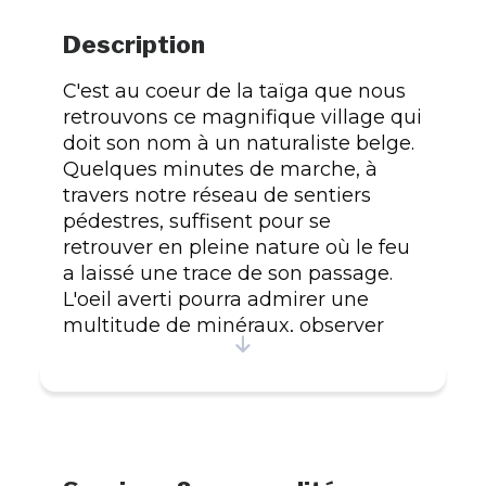
Description
C'est au coeur de la taïga que nous
retrouvons ce magnifique village qui
doit son nom à un naturaliste belge.
Quelques minutes de marche, à
travers notre réseau de sentiers
pédestres, suffisent pour se
retrouver en pleine nature où le feu
a laissé une trace de son passage.
L'oeil averti pourra admirer une
multitude de minéraux, observer
une flore luxuriante et une faune
abondante dont des colonies
d'oiseaux aquatiques qui, lors de
leur migration, passent à l'est du
village. En fin de journée, des
couchers de soleil et un ciel étoilé à