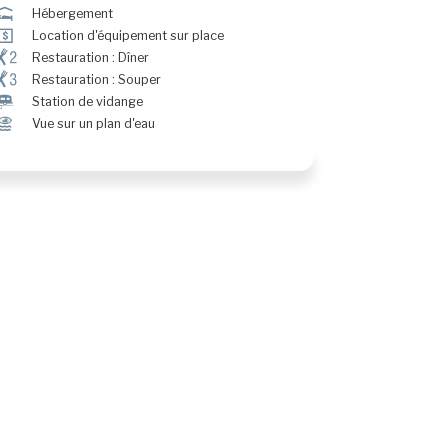
ú
Hébergement
ö
Location d'équipement sur place
¶@
Restauration : Dîner
¶#
Restauration : Souper
™
Station de vidange
Ï
Vue sur un plan d'eau