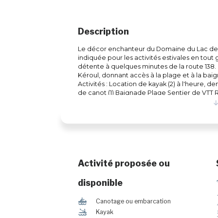
Description
Le décor enchanteur du Domaine du Lac des 
indiquée pour les activités estivales en tout 
détente à quelques minutes de la route 138. 
Kéroul, donnant accès à la plage et à la ba
Activités : Location de kayak (2) à l'heure,
de canot (1) Baignade Plage Sentier de VTT 
ont lieu chaque été sur notre terrain de ca
chaleureuse et familiale. Venez en faire l'
campeur #CITQ : 213850
Activité proposée ou
disponible
7
Canotage ou embarcation
‰
Kayak