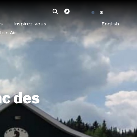
ts
Inspirez-vous
English
lein Air
c des