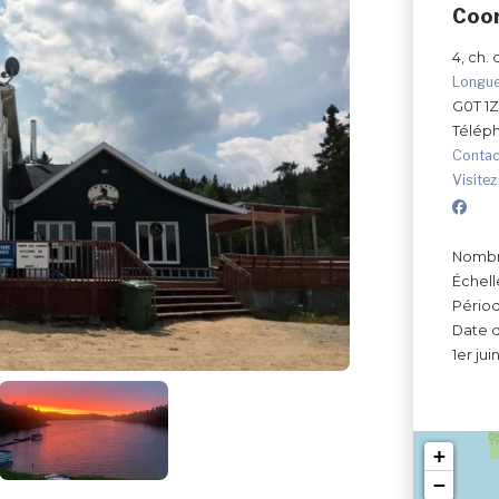
Coo
4, ch.
Longu
G0T 1
Télép
Contac
Visitez
Nombre
Échell
Périod
Date d
1er ju
+
−