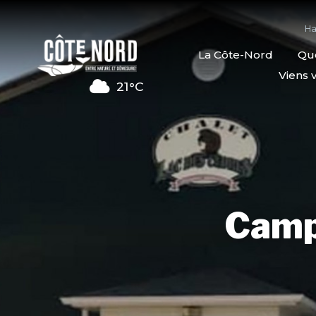
Ha
La Côte-Nord
Quo
Viens v
21°C
Camp