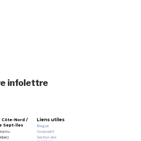
e infolettre
Liens utiles
 Côte-Nord /
 Sept-îles
Blogue
Corporatif
Brochu
Section des
uébec)