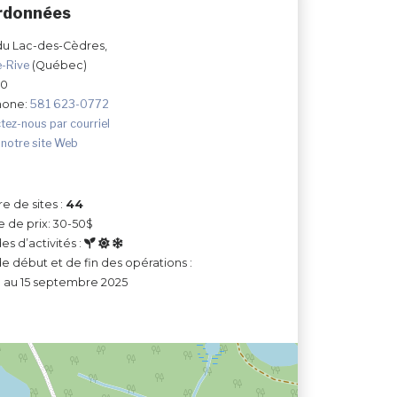
rdonnées
 du Lac-des-Cèdres,
e-Rive
(Québec)
Z0
hone:
581 623-0772
tez-nous par courriel
 notre site Web
 de sites :
44
e de prix: 30-50$
es d’activités :
e début et de fin des opérations :
in au 15 septembre 2025