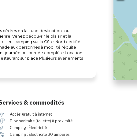
cèdres en fait une destination tout
genre. Venez découvrir le plaisir et la
Le seul camping sur la Côte-Nord certifié
ignade aux personnes à mobilité réduite
 demi-journée ou journée complète Location
Restaurant sur place Plusieurs événements
mping, qui entretient une ambiance
expérience! Noel du campeur Halloween du
Services & commodités
J
Accès gratuit à internet
h
Bloc sanitaire (toilette) à proximité
é
Camping : Électricité
v
Camping : Électricité 30 ampères