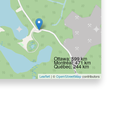
Ottawa: 599 km
Montréal: 471 km
Québec: 244 km
| ©
contributors
Leaflet
OpenStreetMap