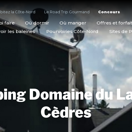
bitez la Côte-Nord
Le Road Trip Gourmand
Concours
i faire
Où dormir
Où manger
Offres et forfai
oir les baleines
Pourvoiries Côte-Nord
Sites de P
ing Domaine du La
Cèdres