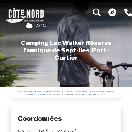
22°C
Camping Lac Walker Réserve
faunique de Sept-Îles-Port-
Cartier
HÉBERGEMENT RÉSERVE FAUNIQUE PORT-CARTIER—SEPT-ÎLES
CAMPING LAC WALKER RÉSERVE FAUNIQUE DE SEPT-ÎLES-PORT-CARTIER
RÉSERVE FAUNIQUE DE PORT-CARTIER-SEPT-ÎLES
RÉSERVE FAUNIQUE DE PORT-CARTIER - SEPT-ÎLES (SÉPAQ)
Coordonnées
64, rte 138 (lac Walker),