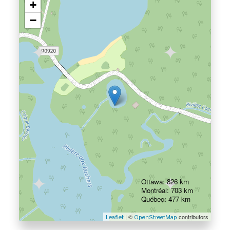
+
−
Ottawa: 826 km
Montréal: 703 km
Québec: 477 km
| ©
contributors
Leaflet
OpenStreetMap