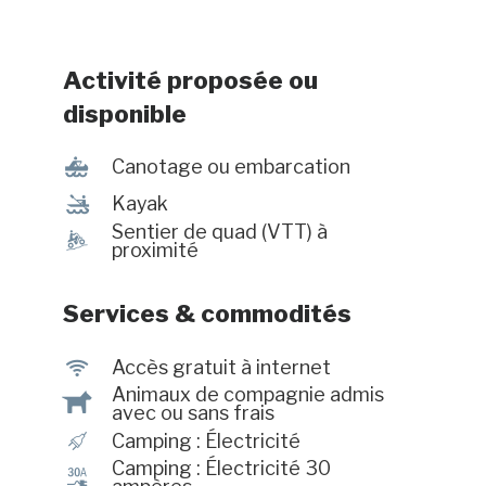
kilomètre. #CITQ : 205030
Activité proposée ou
disponible
7
Canotage ou embarcation
‰
Kayak
Sentier de quad (VTT) à
ä
proximité
Services & commodités
J
Accès gratuit à internet
Animaux de compagnie admis
Â
avec ou sans frais
é
Camping : Électricité
Camping : Électricité 30
v