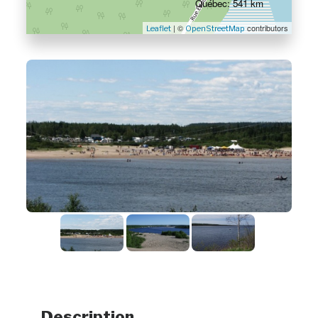
Québec: 541 km
| ©
contributors
Leaflet
OpenStreetMap
Description