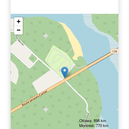
+
−
Ottawa: 898 km
Montréal: 770 km