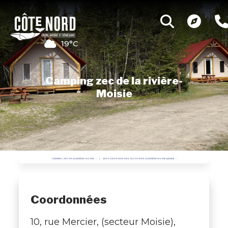
19°C
Camping zec de la rivière-
Moisie
CAMPING ZEC DE LA RIVIÈRE-MOISIE
ASSOCIATION DE PROTECTION DE LA RIVIÈRE MOISIE (APRM)
Coordonnées
10, rue Mercier, (secteur Moisie),