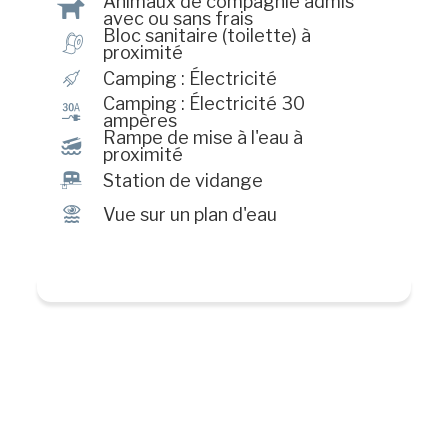
Animaux de compagnie admis
Â
avec ou sans frais
Bloc sanitaire (toilette) à
h
proximité
é
Camping : Électricité
Camping : Électricité 30
v
ampères
Rampe de mise à l'eau à
M
proximité
™
Station de vidange
Ï
Vue sur un plan d'eau