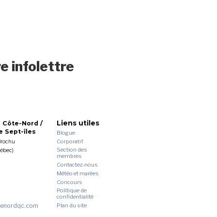
e infolettre
Liens utiles
 Côte-Nord /
 Sept-îles
Blogue
Corporatif
Brochu
Section des
uébec)
membres
Contactez-nous
Météo et marées
Concours
Politique de
confidentialité
enordqc.com
Plan du site