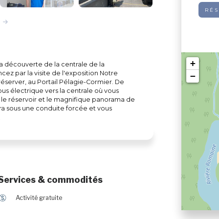
RÉS
+
la découverte de la centrale de la
z par la visite de l'exposition Notre
−
réserver, au Portail Pélagie-Cormier. De
bus électrique vers la centrale où vous
 le réservoir et le magnifique panorama de
era sous une conduite forcée et vous
met de produire de l'électricité. Vous
r préserver l'habitat du saumon. Une visite
Services & commodités
$
Activité gratuite