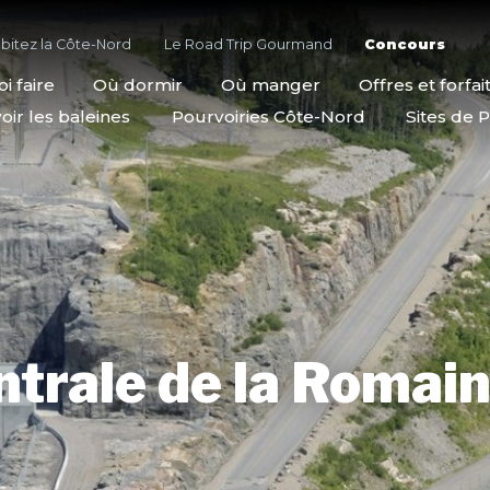
bitez la Côte-Nord
Le Road Trip Gourmand
Concours
i faire
Où dormir
Où manger
Offres et forfai
oir les baleines
Pourvoiries Côte-Nord
Sites de P
trale de la Romai