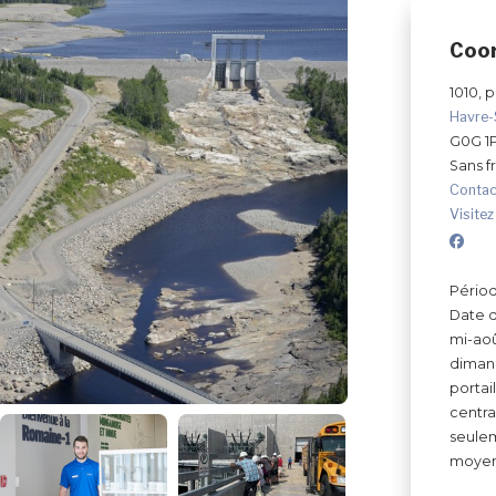
Coo
1010, 
Havre-
G0G 1
Sans fr
Contac
Visitez
Périod
Date d
mi-aoû
dimanc
portai
centra
seule
moyenn