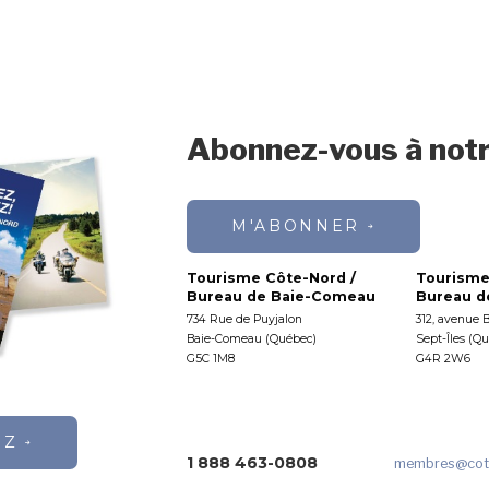
Abonnez-vous à notr
M'ABONNER
Tourisme Côte-Nord /
Tourisme
Bureau de Baie-Comeau
Bureau de
734 Rue de Puyjalon
312, avenue 
Baie-Comeau (Québec)
Sept-Îles (Q
G5C 1M8
G4R 2W6
EZ
1 888 463-0808
membres
@cot