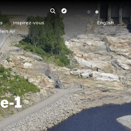
ts
Inspirez-vous
English
lein Air
ne-1