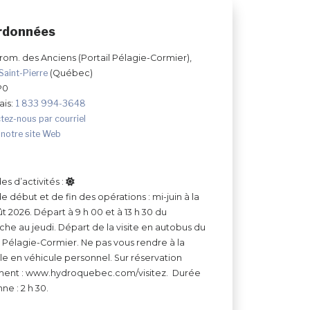
rdonnées
prom. des Anciens (Portail Pélagie-Cormier),
Saint-Pierre
(Québec)
P0
ais:
1 833 994-3648
tez-nous par courriel
 notre site Web
es d’activités :
e début et de fin des opérations : mi-juin à la
t 2026. Départ à 9 h 00 et à 13 h 30 du
he au jeudi. Départ de la visite en autobus du
l Pélagie-Cormier. Ne pas vous rendre à la
le en véhicule personnel. Sur réservation
ment : www.hydroquebec.com/visitez. Durée
e : 2 h 30.