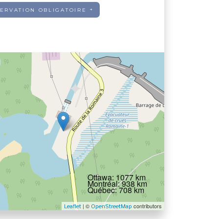
ERVATION OBLIGATOIRE
Ottawa: 1077 km
Montréal: 938 km
Québec: 708 km
| ©
contributors
Leaflet
OpenStreetMap