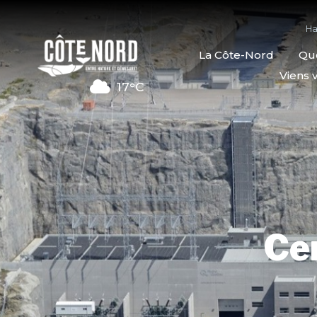
Ha
La Côte-Nord
Quo
Viens v
17°C
Cen