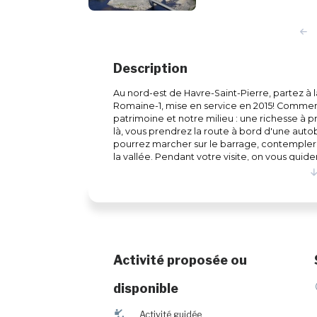
Description
Au nord-est de Havre-Saint-Pierre, partez à 
Romaine-1, mise en service en 2015! Commence
patrimoine et notre milieu : une richesse à p
là, vous prendrez la route à bord d'une auto
pourrez marcher sur le barrage, contempler
la vallée. Pendant votre visite, on vous guid
ressentirez la force motrice de l'eau qui per
apprendrez aussi tout ce qui est réalisé pou
enrichissante! Réservation obligatoire.
Activité proposée ou
disponible
î
Activité guidée