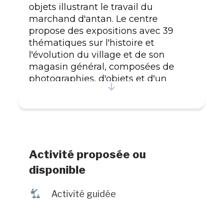
objets illustrant le travail du
marchand d'antan. Le centre
propose des expositions avec 39
thématiques sur l'histoire et
l'évolution du village et de son
magasin général, composées de
photographies, d'objets et d'un
document audiovisuel, ainsi qu'une
courte biographie de Gilles
Vigneault. Boutique de souvenirs
adjacente au centre d'interprétation.
Document de référence en langue
anglaise disponible. Durée moyenne
Activité proposée ou
: 45 minutes.
disponible
î
Activité guidée