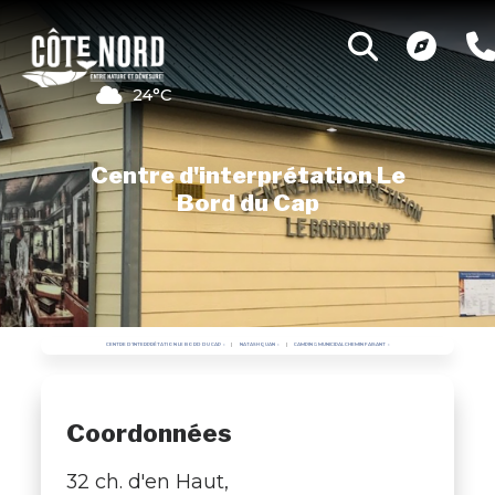
24°C
Centre d'interprétation Le
Bord du Cap
CENTRE D'INTERPRÉTATION LE BORD DU CAP
NATASHQUAN
CAMPING MUNICIPAL CHEMIN FAISANT
Coordonnées
32 ch. d'en Haut,