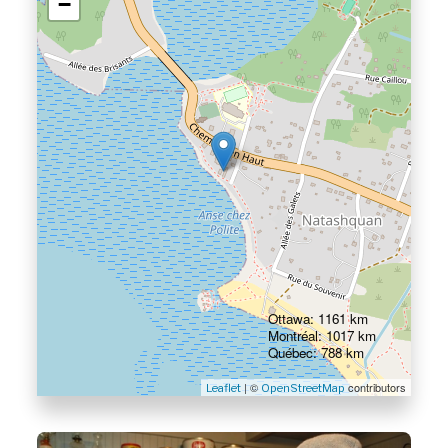
−
Ottawa: 1161 km
Montréal: 1017 km
Québec: 788 km
| ©
contributors
Leaflet
OpenStreetMap