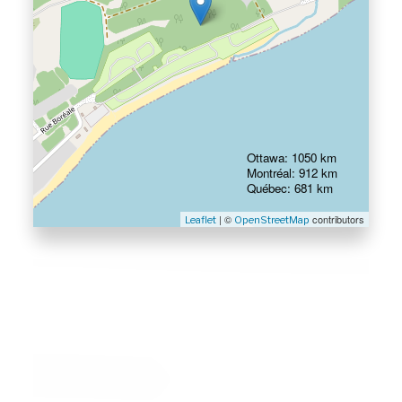
Ottawa: 1050 km
Montréal: 912 km
Québec: 681 km
| ©
contributors
Leaflet
OpenStreetMap