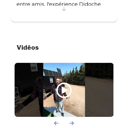
entre amis, l'expérience Didoche
contribuera à rendre votre séjour
inoubliable. Découvrez nos chalets
écologiques, incluant une
autonomie complète autant en
énergie qu'en service : Capacité
d'accueillir un maximum de 4
Vidéos
personnes (2 adultes 2 enfants)
Cuisine et salle de bain complètes
(incluant laveuse-sécheuse 2 en 1)
Système solaire performant pour la
production électrique des
équipements Patio, barbecue, pot à
feu et ameublement extérieur
#CITQ : 312584