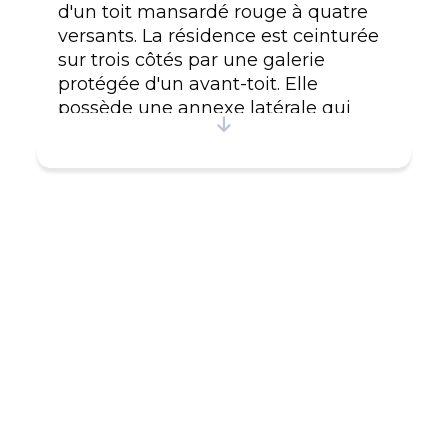
d'un toit mansardé rouge à quatre
versants. La résidence est ceinturée
sur trois côtés par une galerie
protégée d'un avant-toit. Elle
possède une annexe latérale qui
reprend la forme du corps de logis
et sur laquelle s'adosse un appentis.
La maison Johan-Beetz est sise sur
un promontoire rocheux s'avançant
dans le golfe du Saint-Laurent, à
l'embouchure de la rivière Piashti,
dans la municipalité de Baie-Johan-
Beetz. Ce bien est classé immeuble
patrimonial. La protection s'applique
à l'extérieur et à l'intérieur de
l'immeuble, et pas au terrain.