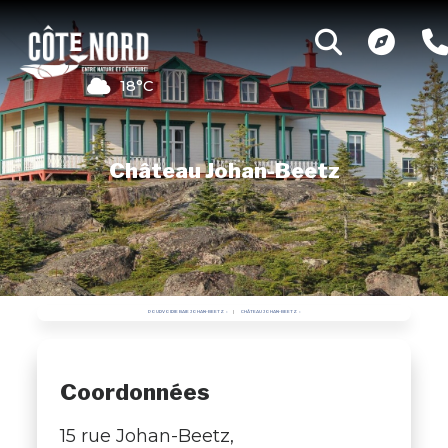
18°C
Château Johan-Beetz
POURVOIRIE BAIE JOHAN-BEETZ
CHÂTEAU JOHAN-BEETZ
Coordonnées
15 rue Johan-Beetz,