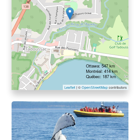
Ottawa: 547 km
Montréal: 414 km
Québec: 187 km
| ©
contributors
Leaflet
OpenStreetMap