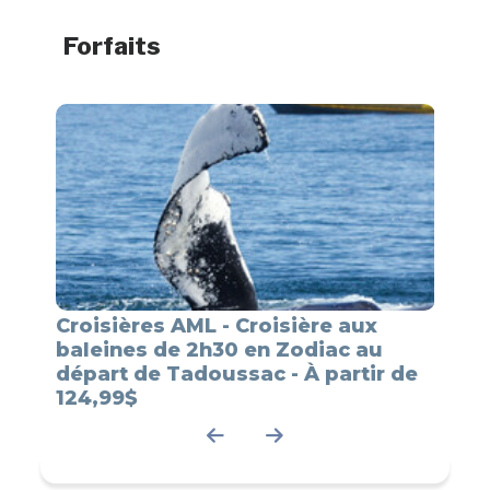
Forfaits
Croisières AML - Croisière aux
Crois
baleines de 2h30 en Zodiac au
bale
ac -
départ de Tadoussac - À partir de
Zodi
124,99$
parti