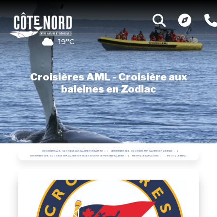
19°C
Croisières AML - Croisière aux
baleines en Zodiac
CROISIÈRES AML - CROISIÈRE AUX BALEINES EN BATEAU
CROISIÈRES AML - CROISIÈRE AUX BALEINES EN ZODIAC
CROISIÈRES AML - CROISIÈRE AUX BALEINES ET ACCÈS AU LOUNGE VIP SAINT-LAURENT
BOUTIQUE LA MALÉCITE
BOUTIQUE NIMA