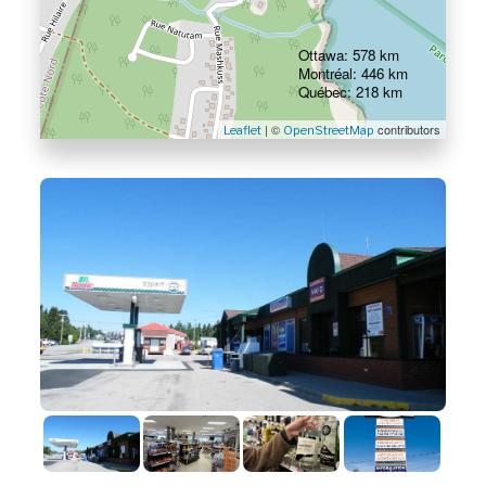
Ottawa: 578 km
Montréal: 446 km
Québec: 218 km
| ©
contributors
Leaflet
OpenStreetMap