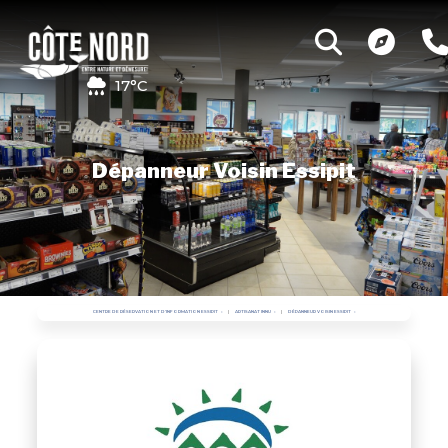
17°C
Dépanneur Voisin Essipit
CENTRE DE RÉSERVATION ET D'INFORMATION ESSIPIT
ARTISANAT INNU
DÉPANNEUR VOISIN ESSIPIT