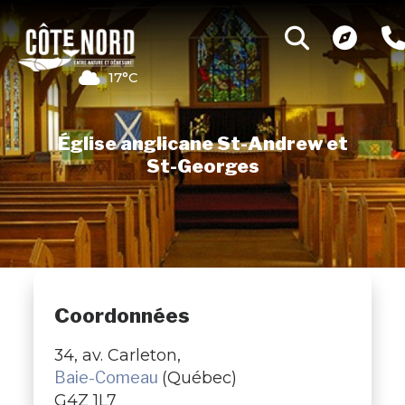
17°C
Église anglicane St-Andrew et
St-Georges
Coordonnées
34, av. Carleton,
Baie-Comeau
(Québec)
G4Z 1L7