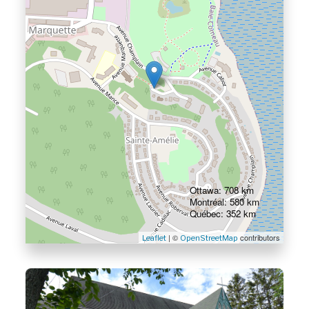
Ottawa: 708 km
Montréal: 580 km
Québec: 352 km
| ©
contributors
Leaflet
OpenStreetMap