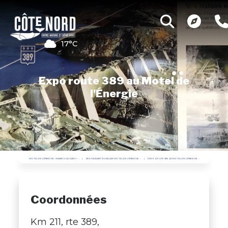
17°C
Expo route 389 au Motel de
l'Énergie
MOTEL DE L'ÉNERGIE « MANICOUAGAN V »
RESTAURANT DU RELAIS MOTEL DE L'ÉNERGIE
EXPO ROUTE 389 AU MOTEL DE L'ÉNERGIE
Coordonnées
Km 211, rte 389,