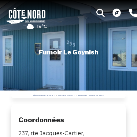
19°C
Fumoir Le Goynish
HÉBERGEMENT DE LA CHUTE
FUMOIR LE GOYNISH
RESTAURANT FUMOIR LE GOYNISH
Coordonnées
237, rte Jacques-Cartier,