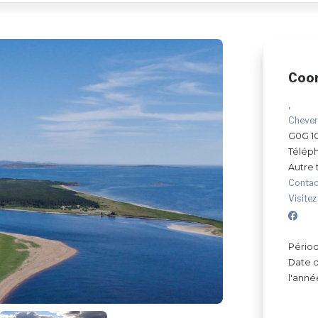
Coo
,
Cheve
G0G 1
Télép
Autre
Contac
Visitez
Périod
Date d
l'anné