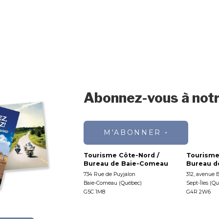
Abonnez-vous à notr
M'ABONNER
Tourisme Côte-Nord /
Tourisme
Bureau de Baie-Comeau
Bureau de
734 Rue de Puyjalon
312, avenue 
Baie-Comeau (Québec)
Sept-Îles (Q
G5C 1M8
G4R 2W6