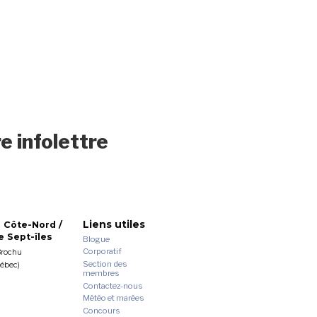
e infolettre
Liens utiles
 Côte-Nord /
 Sept-îles
Blogue
Corporatif
Brochu
Section des
uébec)
membres
Contactez-nous
Météo et marées
Concours