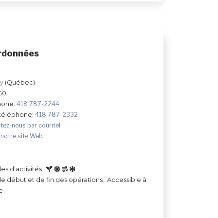
rdonnées
ry
(Québec)
G0
hone:
418 787-2244
 téléphone:
418 787-2332
tez-nous par courriel
 notre site Web
es d’activités :
e début et de fin des opérations : Accessible à
e