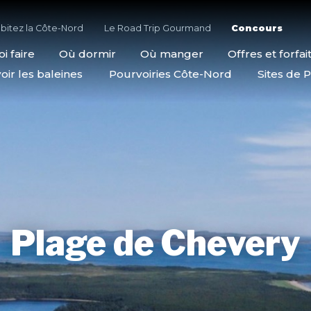
bitez la Côte-Nord
Le Road Trip Gourmand
Concours
i faire
Où dormir
Où manger
Offres et forfai
oir les baleines
Pourvoiries Côte-Nord
Sites de P
Plage de Chevery