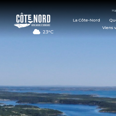
Ha
La Côte-Nord
Quo
Viens v
23°C