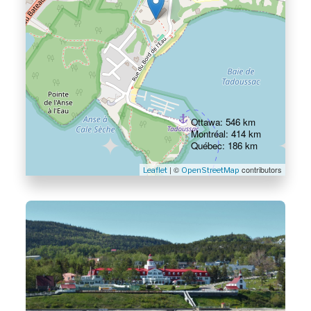
Ottawa: 546 km
Montréal: 414 km
Québec: 186 km
| ©
contributors
Leaflet
OpenStreetMap