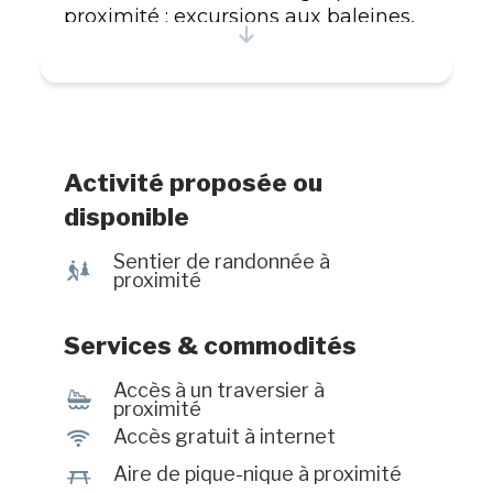
proximité : excursions aux baleines,
sentiers pédestres, plage, golf et
musées. Un séjour inoubliable vous
attend! Enreg. 040854
Activité proposée ou
disponible
Sentier de randonnée à
&
proximité
Services & commodités
Accès à un traversier à
Í
proximité
J
Accès gratuit à internet
h
Aire de pique-nique à proximité