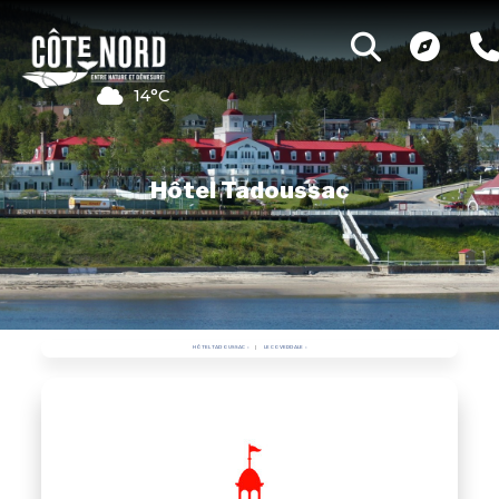
14°C
Hôtel Tadoussac
HÔTEL TADOUSSAC
LE COVERDALE