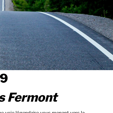
89
rs Fermont
une voie légendaire vous menant vers la