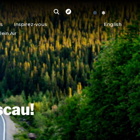
ts
Inspirez-vous
English
lein Air
scau!