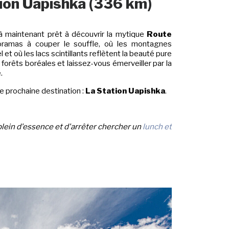
tion Uapishka (336 km)
à maintenant prêt à découvrir la mytique
Route
oramas à couper le souffle, où les montagnes
t où les lacs scintillants reflètent la beauté pure
orêts boréales et laissez-vous émerveiller par la
.
e prochaine destination :
La Station Uapishka
.
 plein d'essence et d'arrêter chercher un
lunch et