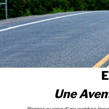
E
Une Avent
Plongez au cœur d'une aventure épous