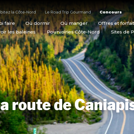
bitez la Côte-Nord
Le Road Trip Gourmand
Concours
i faire
Où dormir
Où manger
Offres et forfai
oir les baleines
Pourvoiries Côte-Nord
Sites de P
la route de Caniapi