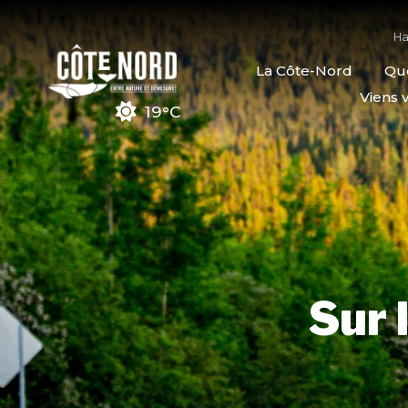
Ha
La Côte-Nord
Quo
Viens v
19°C
Sur 