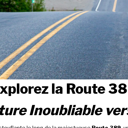
xplorez la Route 3
ure Inoubliable ve
touflante le long de la majestueuse
Route 389
, 