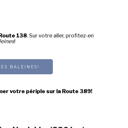
 Route 138
. Sur votre aller, profitez-en
leines
!
DES BALEINES!
er votre périple sur la Route 389!