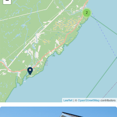
−
2
| ©
contributors
Leaflet
OpenStreetMap