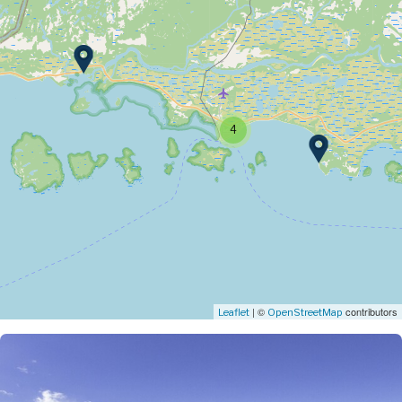
4
| ©
contributors
Leaflet
OpenStreetMap