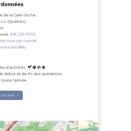
rdonnées
ue de la Cale-Sèche,
ssac
(Québec)
A0
hone:
418 235-4701
tez-nous par courriel
 notre site Web
es d’activités :
e début et de fin des opérations :
 toute l'année
 GREMM