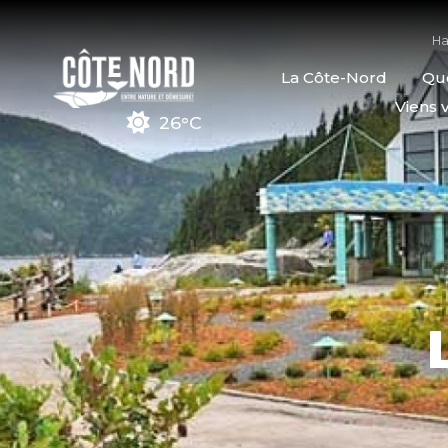
Ha
La Côte-Nord
Quo
Viens v
26°C