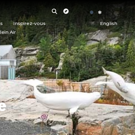
ts
Inspirez-vous
English
lein Air
e