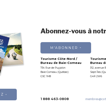
Abonnez-vous à notr
M'ABONNER
Tourisme Côte-Nord /
Tourisme
Bureau de Baie-Comeau
Bureau de
734 Rue de Puyjalon
312, avenue 
Baie-Comeau (Québec)
Sept-Îles (Q
G5C 1M8
G4R 2W6
EZ
1 888 463-0808
membres
@cot