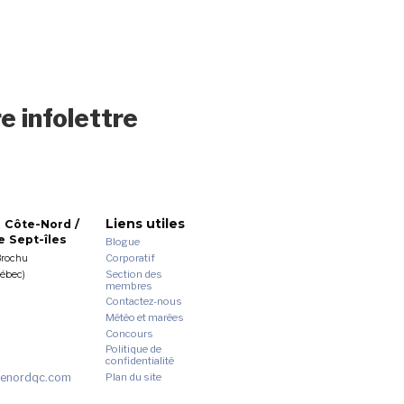
e infolettre
Liens utiles
 Côte-Nord /
 Sept-îles
Blogue
Corporatif
Brochu
Section des
uébec)
membres
Contactez-nous
Météo et marées
Concours
Politique de
confidentialité
enordqc.com
Plan du site