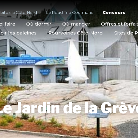
bitez la Côte-Nord
Le Road Trip Gourmand
Concours
i faire
Où dormir
Où manger
Offres et forfai
oir les baleines
Pourvoiries Côte-Nord
Sites de P
Le Jardin de la Grèv