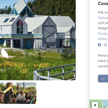
Coo
108, r
Tadou
G0T 2
Télép
Contac
Visitez
Périod
Date d
ouvert
LE
+