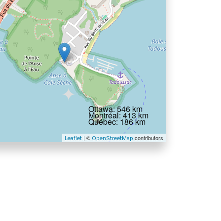
Ottawa: 546 km
Montréal: 413 km
Québec: 186 km
| ©
contributors
Leaflet
OpenStreetMap